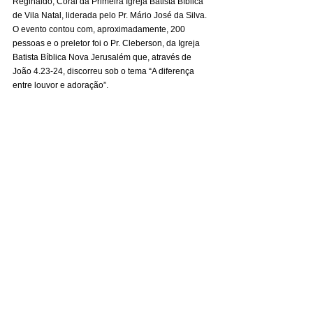
Reginaldo; Coral da Primeira Igreja Batista Bíblica 
de Vila Natal, liderada pelo Pr. Mário José da Silva.
O evento contou com, aproximadamente, 200 
pessoas e o preletor foi o Pr. Cleberson, da Igreja 
Batista Bíblica Nova Jerusalém que, através de 
João 4.23-24, discorreu sob o tema “A diferença 
entre louvor e adoração”.