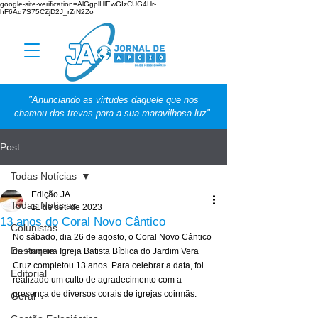
google-site-verification=AlGgplHlEwGIzCUG4Hr-
hF6Aq7S75CZjD2J_rZrN2Zo
"Anunciando as virtudes daquele que nos
chamou das trevas para a sua maravilhosa luz".
Post
Todas Notícias
Edição JA
Todas Notícias
11 de set. de 2023
13 anos do Coral Novo Cântico
Colunistas
No sábado, dia 26 de agosto, o Coral Novo Cântico 
Destaque
da Primeira Igreja Batista Bíblica do Jardim Vera 
Cruz completou 13 anos. Para celebrar a data, foi 
Editorial
realizado um culto de agradecimento com a 
presença de diversos corais de igrejas coirmãs.
Geral