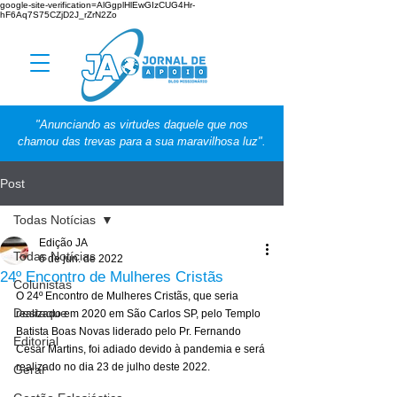
google-site-verification=AlGgplHlEwGIzCUG4Hr-
hF6Aq7S75CZjD2J_rZrN2Zo
"Anunciando as virtudes daquele que nos
chamou das trevas para a sua maravilhosa luz".
Post
Todas Notícias
Edição JA
Todas Notícias
6 de jun. de 2022
24º Encontro de Mulheres Cristãs
Colunistas
O 24º Encontro de Mulheres Cristãs, que seria 
Destaque
realizado em 2020 em São Carlos SP, pelo Templo 
Batista Boas Novas liderado pelo Pr. Fernando 
Editorial
César Martins, foi adiado devido à pandemia e será 
realizado no dia 23 de julho deste 2022. 
Geral