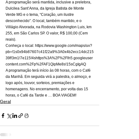
A programação será mantida, inclusive a preletora, 
Dulcilea Sant’Anna, da Igreja Batista de Monte 
Verde MG e o tema, “Coração, um ilustre 
desconhecido”. O local, também mantido, e o 
Villágio Alvorada, na Rodovia Washington Luis, km 
255, em São Carlos SP. O valor, R$ 100,00 (Cem 
reais). 
Conheça o local: https://www.google.com/maps/uv?
pb=!1s0x94b87607c41f22a9%3A0x4b2ecc14dc215
39f!3m1!7e115!4shttps%3A%2F%2Flh5.googleuser
content.com%2Fp%2FAF1QipMe8s!15sCgIgAQ  
A programação terá início às 08 horas, com o Café 
da Manhã. Em seguida virá a palestra, o almoço, e 
logo após, louvor, sorteios, premiações e 
homenagens. No encerramento, por volta das 15 
horas, o Café da Tarde e … BOA VIAGEM!
Geral