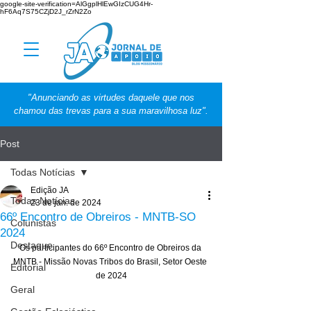
google-site-verification=AlGgplHlEwGIzCUG4Hr-
hF6Aq7S75CZjD2J_rZrN2Zo
"Anunciando as virtudes daquele que nos
chamou das trevas para a sua maravilhosa luz".
Post
Todas Notícias
Edição JA
Todas Notícias
23 de jan. de 2024
66º Encontro de Obreiros - MNTB-SO
Colunistas
2024
Destaque
Os participantes do 66º Encontro de Obreiros da 
MNTB - Missão Novas Tribos do Brasil, Setor Oeste 
Editorial
de 2024
Geral