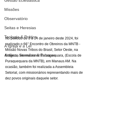
Gestão Eclesiástica
Missões
Observatório
Seitas e Heresias
Teologia & Prática
No período de 8 a 14 de janeiro deste 2024, foi 
realizado o 66° Encontro de Obreiros da MNTB - 
A Igreja e a Lei
Missão Novas Tribos do Brasil, Setor Oeste, na 
Artigos, Sermões & Esboços
Estância Internacional Puraquequara, (Escola de 
Puraquequara da MNTB), em Manaus AM. Na 
ocasião, também foi realizada a Assembleia 
Setorial, com missionários representando mais de 
dez povos originais daquele setor.