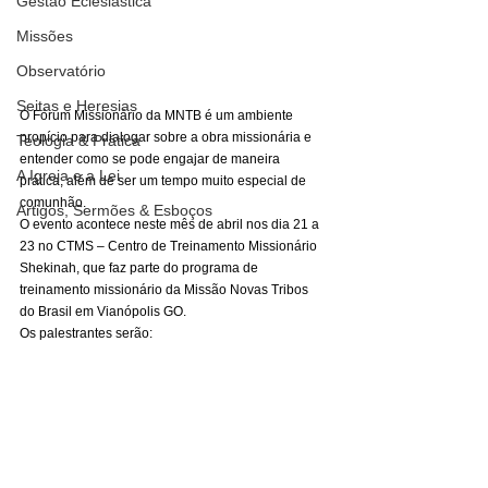
Gestão Eclesiástica
Missões
Observatório
Seitas e Heresias
O Fórum Missionário da MNTB é um ambiente 
propício para dialogar sobre a obra missionária e 
Teologia & Prática
entender como se pode engajar de maneira 
A Igreja e a Lei
prática, além de ser um tempo muito especial de 
comunhão. 
Artigos, Sermões & Esboços
O evento acontece neste mês de abril nos dia 21 a 
23 no CTMS – Centro de Treinamento Missionário 
Shekinah, que faz parte do programa de 
treinamento missionário da Missão Novas Tribos 
do Brasil em Vianópolis GO.  
Os palestrantes serão: 