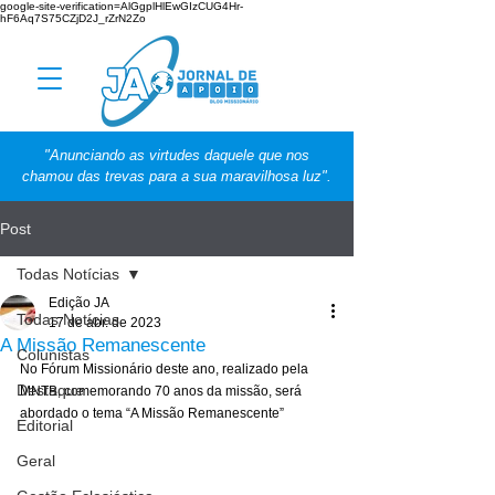
google-site-verification=AlGgplHlEwGIzCUG4Hr-
hF6Aq7S75CZjD2J_rZrN2Zo
"Anunciando as virtudes daquele que nos
chamou das trevas para a sua maravilhosa luz".
Post
Todas Notícias
Edição JA
Todas Notícias
17 de abr. de 2023
A Missão Remanescente
Colunistas
No Fórum Missionário deste ano, realizado pela 
Destaque
MNTB, comemorando 70 anos da missão, será 
abordado o tema “A Missão Remanescente” 
Editorial
Geral