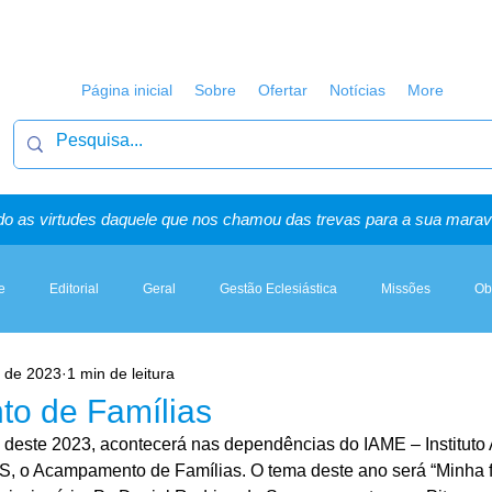
Página inicial
Sobre
Ofertar
Notícias
More
o as virtudes daquele que nos chamou das trevas para a sua maravi
e
Editorial
Geral
Gestão Eclesiástica
Missões
Ob
. de 2023
1 min de leitura
Artigos, Sermões & Esboços
o de Famílias
o deste 2023, acontecerá nas dependências do IAME – Instituto 
, o Acampamento de Famílias. O tema deste ano será “Minha fé