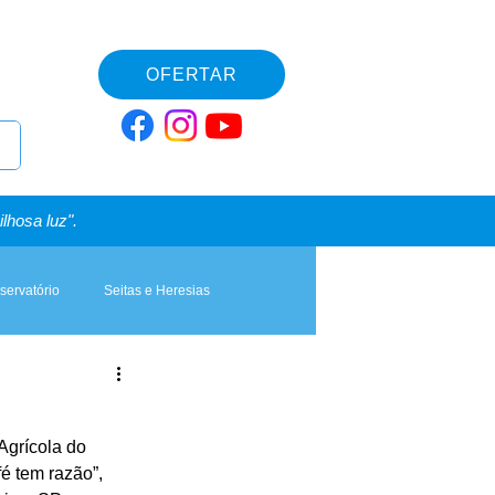
OFERTAR
lhosa luz".
servatório
Seitas e Heresias
Agrícola do 
 tem razão”, 