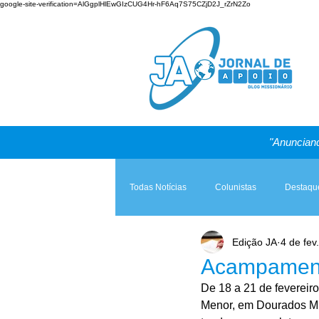
google-site-verification=AlGgplHlEwGIzCUG4Hr-hF6Aq7S75CZjD2J_rZrN2Zo
"Anunciand
Todas Notícias
Colunistas
Destaqu
Edição JA
4 de fev
Teologia & Prática
A Igreja e a Lei
Acampament
De 18 a 21 de fevereir
Menor, em Dourados MS