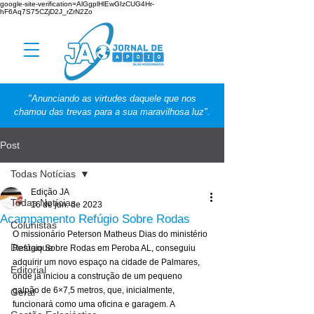
google-site-verification=AlGgplHlEwGIzCUG4Hr-
hF6Aq7S75CZjD2J_rZrN2Zo
"Anunciando as virtudes daquele que nos
chamou das trevas para a sua maravilhosa luz".
Post
Todas Notícias
Edição JA
Todas Notícias
16 de jun. de 2023
Acampamento Refúgio Sobre Rodas
Colunistas
O missionário Peterson Matheus Dias do ministério 
Destaque
Refúgio Sobre Rodas em Peroba AL, conseguiu 
adquirir um novo espaço na cidade de Palmares, 
Editorial
onde já iniciou a construção de um pequeno 
galpão de 6×7,5 metros, que, inicialmente, 
Geral
funcionará como uma oficina e garagem. A 