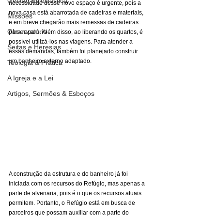
Gestão Eclesiástica
necessidade desse novo espaço é urgente, pois a 
nova casa está abarrotada de cadeiras e materiais, 
Missões
e em breve chegarão mais remessas de cadeiras 
Observatório
para reparo. Além disso, ao liberando os quartos, é 
possível utilizá-los nas viagens. Para atender a 
Seitas e Heresias
essas demandas, também foi planejado construir 
um banheiro externo adaptado. 
Teologia & Prática
A Igreja e a Lei
Artigos, Sermões & Esboços
A construção da estrutura e do banheiro já foi 
iniciada com os recursos do Refúgio, mas apenas a 
parte de alvenaria, pois é o que os recursos atuais 
permitem. Portanto, o Refúgio está em busca de 
parceiros que possam auxiliar com a parte do 