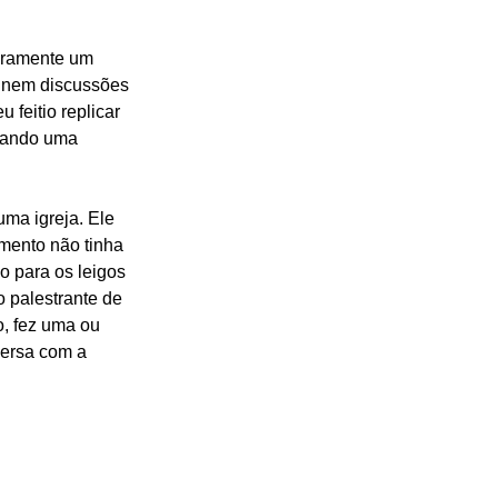
aramente um 
e nem discussões 
feitio replicar 
sando uma 
ma igreja. Ele 
mento não tinha 
o para os leigos 
 palestrante de 
o, fez uma ou 
versa com a 