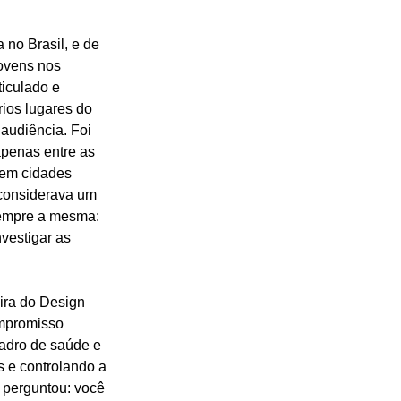
 no Brasil, e de 
ovens nos 
ticulado e 
ios lugares do 
audiência. Foi 
apenas entre as 
em cidades 
considerava um 
sempre a mesma: 
vestigar as 
ra do Design 
ompromisso 
uadro de saúde e 
 e controlando a 
 perguntou: você 