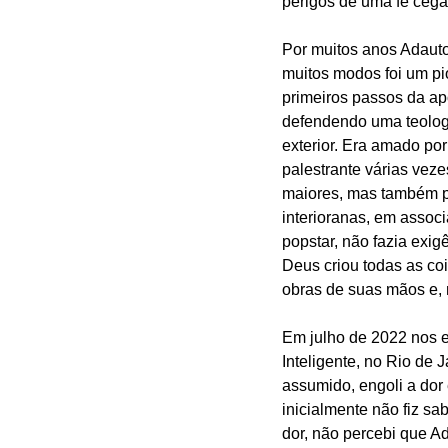
perigos de uma fé cega
Por muitos anos Adauto 
muitos modos foi um pi
primeiros passos da apo
defendendo uma teologi
exterior. Era amado po
palestrante várias veze
maiores, mas também p
interioranas, em assoc
popstar, não fazia exi
Deus criou todas as coi
obras de suas mãos e, 
Em julho de 2022 nos 
Inteligente, no Rio de
assumido, engoli a dor
inicialmente não fiz s
dor, não percebi que Ad