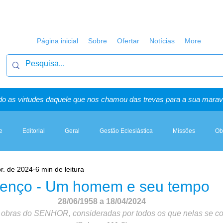
Página inicial
Sobre
Ofertar
Notícias
More
o as virtudes daquele que nos chamou das trevas para a sua maravi
e
Editorial
Geral
Gestão Eclesiástica
Missões
Ob
r. de 2024
6 min de leitura
Artigos, Sermões & Esboços
renço - Um homem e seu tempo
28/06/1958 a 18/04/2024
 obras do SENHOR, consideradas por todos os que nelas se c