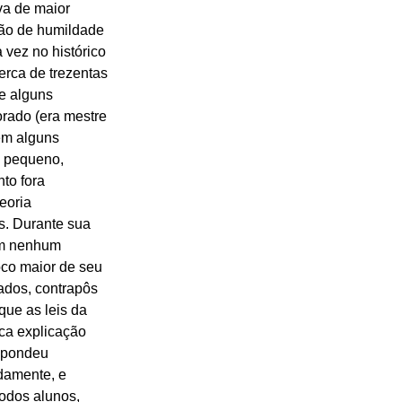
va de maior 
ção de humildade 
vez no histórico 
erca de trezentas 
e alguns 
rado (era mestre 
em alguns 
a pequeno, 
to fora 
eoria 
s. Durante sua 
 em nenhum 
oco maior de seu 
ados, contrapôs 
ue as leis da 
ca explicação 
espondeu 
damente, e 
odos alunos, 