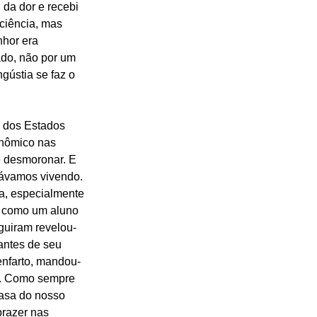
da dor e recebi 
 ciência, mas 
hor era 
do, não por um 
gústia se faz o 
 dos Estados 
onômico nas 
e desmoronar. E 
ávamos vivendo. 
a, especialmente 
i como um aluno 
guiram revelou-
antes de seu 
 enfarto, mandou-
e. Como sempre 
Casa do nosso 
razer nas 