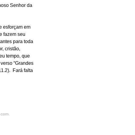
hoso Senhor da 
e esforçam em 
ue fazem seu 
antes para toda 
, cristão, 
eu tempo, que 
o verso “Grandes 
2).  Fará falta 
.com
.