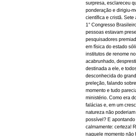
surpresa, esclareceu q
ponderação e dirigiu-m
científica e cristã. Se
1° Congresso Brasileiro
pessoas estavam presen
pesquisadores premiado
em física do estado só
institutos de renome no 
acabrunhado, despresti
destinada a ele, e todo
desconhecida do grande
preleção, falando sobre
momento e tudo parecia 
ministério. Como era do
falácias e, em um cres
natureza não poderiam 
possível? E apontando p
calmamente: certeza! R
naquele momento não ha