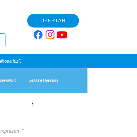
OFERTAR
lhosa luz".
servatório
Seitas e Heresias
omprazem.”