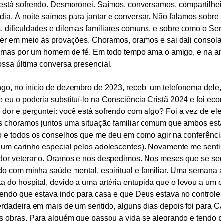
stá sofrendo. Desmoronei. Saímos, conversamos, compartilhei 
 dia. À noite saímos para jantar e conversar. Não falamos sobre
, dificuldades e dilemas familiares comuns, e sobre como o Sen
er em meio às provações. Choramos, oramos e sai dali consola
a, mas por um homem de fé. Em todo tempo ama o amigo, e na an
ossa última conversa presencial.
o, no início de dezembro de 2023, recebi um telefonema dele,
 eu o poderia substituí-lo na Consciência Cristã 2024 e foi ec
 dor e perguntei: você está sofrendo com algo? Foi a vez de el
as choramos juntos uma situação familiar comum que ambos est
fio e todos os conselhos que me deu em como agir na conferênci
a um carinho especial pelos adolescentes). Novamente me sent
ador veterano. Oramos e nos despedimos. Nos meses que se se
 com minha saúde mental, espiritual e familiar. Uma semana 
lta do hospital, devido a uma artéria entupida que o levou a um
do que estava indo para casa e que Deus estava no control
erdadeira em mais de um sentido, alguns dias depois foi para 
 obras. Para alguém que passou a vida se alegrando e tendo p