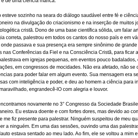
 e de uma ciência manca.
esteve sozinho na seara do diálogo saudável entre fé e ciência
oneiro na divulgação do criacionismo e na inserção de muitos j
logética cristã. Dono de uma base científica sólida, um falar ar
a correta, palestrou em todos os cantos do nosso país e em vár
r onde passava e sua presença era sempre sinônimo de grande 
s nas Conferências da Fiel e na Consciência Cristã, para ficar 
alestrava em igrejas pequenas, em eventos pouco badalados, 
iações, em congressos de mocidades. Não era afetado, não se 
gências para poder falar em algum evento. Sua mensagem era 
sas com inteligência e poder, e deu ao homem a ciência para in
maravilhado, engrandecê-lO com alegria e louvor.
encontramos novamente no 3° Congresso da Sociedade Brasilei
 Janeiro. Eu estava doente e com fortes dores, mas devido ao c
 e me fiz presente para palestrar. Ninguém suspeitou de meu q
aber a ninguém. Em uma das sessões, ouvindo uma das palestras
auto estava sentado ao meu lado. Ao fim, ele se voltou a mim e