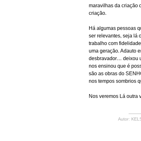
maravilhas da criação 
criação.
Há algumas pessoas qu
ser relevantes, seja lá
trabalho com fidelidad
uma geração. Adauto era
desbravador… deixou u
nos ensinou que é possí
são as obras do SENHOR
nos tempos sombrios qu
Nos veremos Lá outra 
____
Autor: KEL