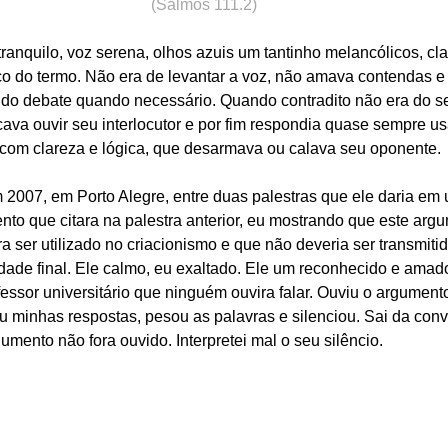
(Salmos 111.2)
anquilo, voz serena, olhos azuis um tantinho melancólicos, cl
co do termo. Não era de levantar a voz, não amava contendas 
do debate quando necessário. Quando contradito não era do seu 
va ouvir seu interlocutor e por fim respondia quase sempre u
, com clareza e lógica, que desarmava ou calava seu oponente.
007, em Porto Alegre, entre duas palestras que ele daria em u
o que citara na palestra anterior, eu mostrando que este argu
ra ser utilizado no criacionismo e que não deveria ser transmitid
ade final. Ele calmo, eu exaltado. Ele um reconhecido e amado
fessor universitário que ninguém ouvira falar. Ouviu o argument
u minhas respostas, pesou as palavras e silenciou. Sai da con
mento não fora ouvido. Interpretei mal o seu silêncio.