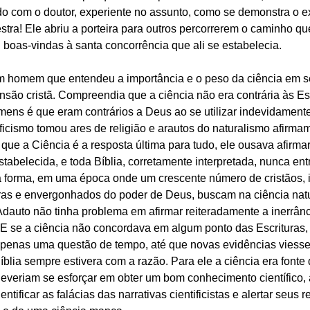
o com o doutor, experiente no assunto, como se demonstra o e
tra! Ele abriu a porteira para outros percorrerem o caminho qu
 boas-vindas à santa concorrência que ali se estabelecia.
m homem que entendeu a importância e o peso da ciência em s
são cristã. Compreendia que a ciência não era contrária às Esc
mens é que eram contrários a Deus ao se utilizar indevidamente
ficismo tomou ares de religião e arautos do naturalismo afirmam
e a Ciência é a resposta última para tudo, ele ousava afirmar
tabelecida, e toda Bíblia, corretamente interpretada, nunca en
 forma, em uma época onde um crescente número de cristãos, 
ras e envergonhados do poder de Deus, buscam na ciência natu
Adauto não tinha problema em afirmar reiteradamente a inerrânc
a. E se a ciência não concordava em algum ponto das Escrituras,
apenas uma questão de tempo, até que novas evidências viess
lia sempre estivera com a razão. Para ele a ciência era fonte 
deveriam se esforçar em obter um bom conhecimento científico,
entificar as falácias das narrativas cientificistas e alertar seus