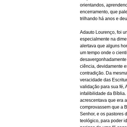
orientandos, aprendend
encerramento, que pales
trilhando há anos e deu
Adauto Lourenço, foi u
especialmente na dimen
alertava que alguns ho
um tempo onde o cienti
desavergonhadamente qu
ciência, devidamente es
contradição. Da mesma
veracidade das Escritu
validação para sua fé, 
infalibilidade da Bíbli
acrescentava que era 
comprovassem que a Bíb
Senhor, e os pastores 
teológico, para poder id