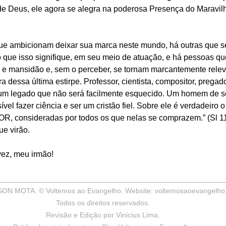
de Deus, ele agora se alegra na poderosa Presença do Maravil
e ambicionam deixar sua marca neste mundo, há outras que s
 o que isso signifique, em seu meio de atuação, e há pessoas q
e e mansidão e, sem o perceber, se tornam marcantemente relev
 dessa última estirpe. Professor, cientista, compositor, pregador
m legado que não será facilmente esquecido. Um homem de s
vel fazer ciência e ser um cristão fiel. Sobre ele é verdadeiro 
, consideradas por todos os que nelas se comprazem.” (Sl 111.
e virão.
vez, meu irmão!
__________________________________________________
SON MOTA. © Voltemos ao Evangelho. Website: 
voltemosaoevangelho
Todos os direitos reservados.
Revisão e Edição por Vinicius Lima.