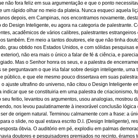
ue não fora feliz em sua argumentação e que o ponto necessita
e um rápido olhar no meio da plateia. Nunca esqueci aquela li
te anos depois, em Campinas, nos encontramos novamente, desta 
 do Design Inteligente, eu agora na categoria de palestrante. C
tes, acadêmicos de vários calibres, palestrantes estrangeiros 
s também. Em meio a tantos doutores, ele que não tinha douto
lido, grau obtido nos Estados Unidos, e com sólidas pesquisas 
exterior), não era mais o único a falar de fé & ciência, e pareci
giado. Mas o Senhor honra os seus, e a palestra de encerramen
s se perguntavam o que iria falar sobre design inteligente, uma t
 público, e que ele mesmo pouco dissertava em suas palestra
 o ajuste ultrafino do universo, não citou o Design Inteligente
indicar que se constituiria em uma palestra de criacionismo, f
 seu feitio, levantou os argumentos, usou analogias, mostrou d
cendo, nos levou paulatinamente à inexorável conclusão lógica q
ser de origem natural. Terminou calmamente com a frase: a úni
ara o slide, no qual estava escrito D.I. (Design Inteligente), r
esposta óbvia. O auditório em pé, explodiu em palmas demora
via doutores e pesquisadores premiados no recinto, éramos t