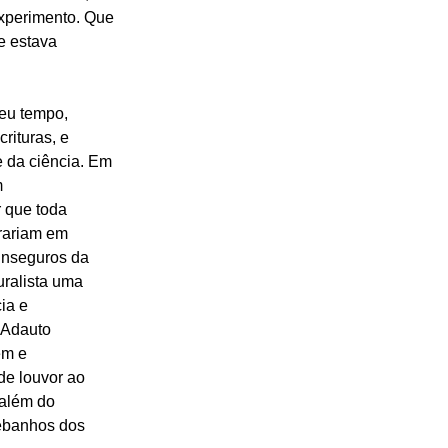
xperimento. Que 
e estava 
eu tempo, 
rituras, e 
 da ciência. Em 
 
 que toda 
trariam em 
inseguros da 
ralista uma 
ia e 
 Adauto 
em e 
de louvor ao 
 além do 
 rebanhos dos 