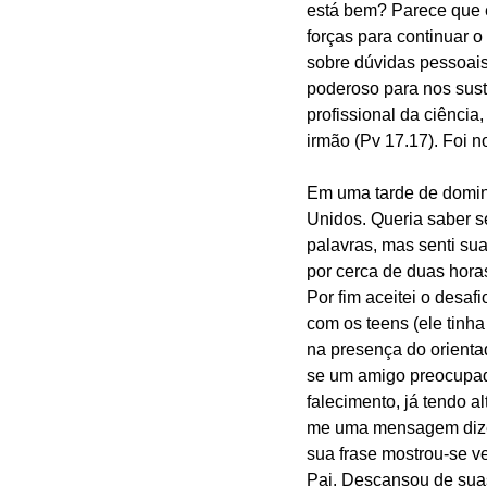
está bem? Parece que e
forças para continuar o
sobre dúvidas pessoais
poderoso para nos sust
profissional da ciênci
irmão (Pv 17.17). Foi n
Em uma tarde de doming
Unidos. Queria saber se
palavras, mas senti sua
por cerca de duas hor
Por fim aceitei o desa
com os teens (ele tinh
na presença do orient
se um amigo preocupado
falecimento, já tendo a
me uma mensagem dizen
sua frase mostrou-se v
Pai. Descansou de suas