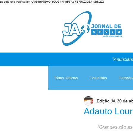
google-site-verification=AlGgplHlEwGIzCUG4Hr-hF6Aq7S75CZjD2J_rZrN2Zo
"Anunciand
Todas Notícias
Colunistas
Destaqu
Edição JA
30 de ab
Teologia & Prática
A Igreja e a Lei
Adauto Lou
“Grandes são as