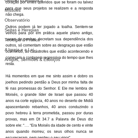
Gestão Eclesiástica
coração por entes queridos que se foram ou talvez 
para que seus projetos se realizem e a resposta 
Missões
não chega. 
Observatório
Outros podem já ter jogado a toalha. Sentem-se 
Seitas e Heresias
velhos para pôr em prática aquele plano antigo, 
param de sonhar, decretam sua dependência dos 
Teologia & Prática
outros, só comentam sobre as desgraças que estão 
A Igreja e a Lei
ocorrendo, as catástrofes que estão acontecendo e 
começam a contagem regressiva do tempo que lhes 
Artigos, Sermões & Esboços
resta. 
Há momentos em que me sinto assim e dobro os 
joelhos pedindo perdão a Deus por minha falta de 
fé nas promessas do Senhor. E Ele me lembra de 
Moisés, o grande líder de Israel que passou 40 
anos na corte egípcia, 40 anos no deserto de Midiã 
apascentando rebanhos, 40 anos conduzindo o 
povo hebreu à terra prometida, passou por duras 
provas, mas em Dt 34.7 a Palavra de Deus diz 
sobre ele: “…. “Era Moisés da idade de cento e vinte 
anos quando morreu; os seus olhos nunca se 
escureceram, nem perdeu o seu vigor”. 