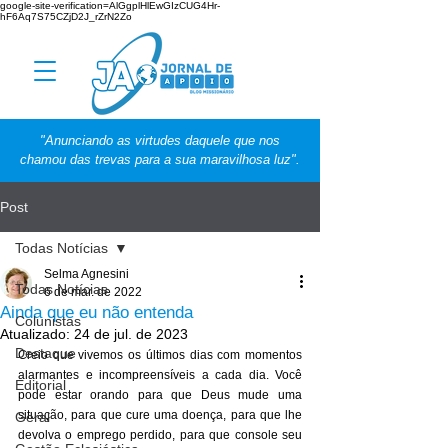
google-site-verification=AlGgplHlEwGIzCUG4Hr-
hF6Aq7S75CZjD2J_rZrN2Zo
"Anunciando as virtudes daquele que nos
chamou das trevas para a sua maravilhosa luz".
Post
Todas Notícias
Selma Agnesini
Todas Notícias
6 de mar. de 2022
Ainda que eu não entenda
Colunistas
Atualizado:
24 de jul. de 2023
Destaque
Creio que vivemos os últimos dias com momentos 
alarmantes e incompreensíveis a cada dia. Você 
Editorial
pode estar orando para que Deus mude uma 
situação, para que cure uma doença, para que lhe 
Geral
devolva o emprego perdido, para que console seu 