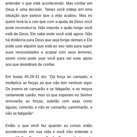
entender o que está acontecendo. Mas confiar em 
Deus é uma decisão. Talvez você esteja em uma 
situação que parece que a vida acabou. Mas eu 
quero levá-la a crer que com a ajuda de Deus você 
pode reconstruí-la. Não importa o quão longe você 
está de Deus, Ele sabe onde você está agora. Não 
há distância para Deus que seja longe demais e Ele 
pode usar alguém que está ao seu lado para suprir 
suas necessidades e acabar com seus temores, 
assim como pode usar você para ser esse apoio 
aos que desistiram de confiar. 
Em Isaías 40.29-31 diz: “Dá força ao cansado, e 
multiplica as forças ao que não tem nenhum vigor. 
Os jovens se cansarão e se fatigarão, e os moços 
certamente cairão; mas os que esperam no Senhor 
renovarão as forças, subirão com asas como 
águias; correrão, e não se cansarão; caminharão, e 
não se fatigarão”. 
Então o que você faz quando as coisas estão 
acontecendo em sua vida e você não entende o 