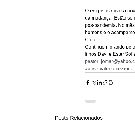
Orem pelos novos conver
da mudança. Estão send
pós-pandemia. No mês d
homens e o acampamento
Chile. 
Continuem orando pelo 
filhos Davi e Ester So
pastor_jomar@yahoo.c
#observatoriomissionar
Posts Relacionados