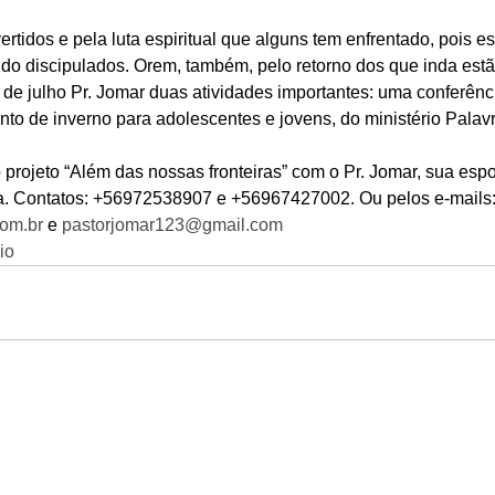
tidos e pela luta espiritual que alguns tem enfrentado, pois e
o discipulados. Orem, também, pelo retorno dos que inda estã
e julho Pr. Jomar duas atividades importantes: uma conferênci
 de inverno para adolescentes e jovens, do ministério Palavr
projeto “Além das nossas fronteiras” com o Pr. Jomar, sua esp
fia. Contatos: +56972538907 e +56967427002. Ou pelos e-mails:
om.br
 e 
pastorjomar123@gmail.com
io