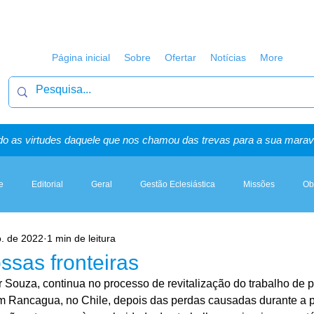
Página inicial
Sobre
Ofertar
Notícias
More
o as virtudes daquele que nos chamou das trevas para a sua maravi
e
Editorial
Geral
Gestão Eclesiástica
Missões
Ob
o. de 2022
1 min de leitura
Artigos, Sermões & Esboços
ssas fronteiras
r Souza, continua no processo de revitalização do trabalho de 
 em Rancagua, no Chile, depois das perdas causadas durante a 