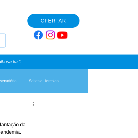
OFERTAR
lhosa luz".
servatório
Seitas e Heresias
plantação da 
pandemia. 