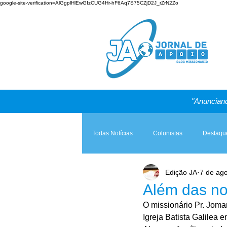
google-site-verification=AlGgplHlEwGIzCUG4Hr-hF6Aq7S75CZjD2J_rZrN2Zo
"Anunciand
Todas Notícias
Colunistas
Destaqu
Edição JA
7 de ag
Teologia & Prática
A Igreja e a Lei
Além das no
O missionário Pr. Joma
Igreja Batista Galilea