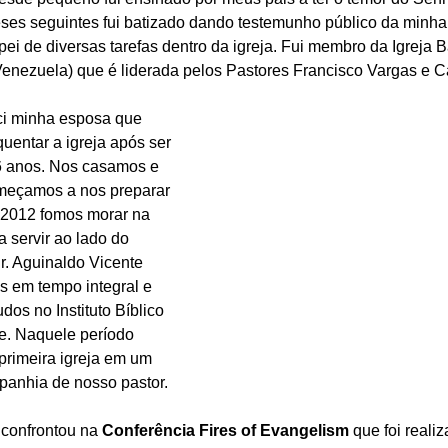
eses seguintes fui batizado dando testemunho público da minha 
ei de diversas tarefas dentro da igreja. Fui membro da Igreja Ba
Venezuela) que é liderada pelos Pastores Francisco Vargas e Ca
ci minha esposa que 
entar a igreja após ser 
6 anos. Nos casamos e 
meçamos a nos preparar 
m 2012 fomos morar na 
 servir ao lado do 
Pr. Aguinaldo Vicente 
s em tempo integral e 
os no Instituto Bíblico 
e. Naquele período 
primeira igreja em um 
panhia de nosso pastor.
confrontou na 
Conferência Fires of Evangelism
 que foi real