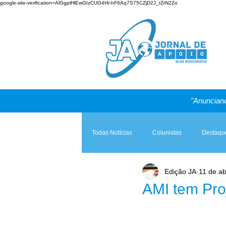
google-site-verification=AlGgplHlEwGIzCUG4Hr-hF6Aq7S75CZjD2J_rZrN2Zo
"Anunciand
Todas Notícias
Colunistas
Destaqu
Edição JA
11 de ab
Teologia & Prática
A Igreja e a Lei
AMI tem Pro