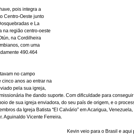
ave, pois integra a 
o Centro-Oeste junto 
Dosquebradas e La 
da na região centro-oeste 
Otún, na Cordilheira 
ombianos, com uma 
adamente 490.464 
estavam no campo 
 cinco anos ao entrar na 
viado pela sua igreja, 
ssionária lhe dando suporte. Com dificuldade para conseguir 
oio de sua igreja enviadora, do seu país de origem, e o proce
membros da Igreja Batista “El Calvário” em Acarigua, Venezuela,
r. Aguinaldo Vicente Ferreira.
Kevin veio para o Brasil e aqu