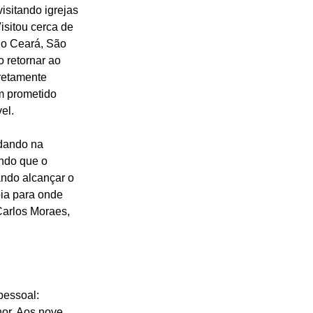
isitando igrejas 
isitou cerca de 
do Ceará, São 
 retornar ao 
retamente 
m prometido 
el.
dando na 
ndo que o 
ndo alcançar o 
ia para onde 
Carlos Moraes, 
essoal: 
hor. Aos nove 