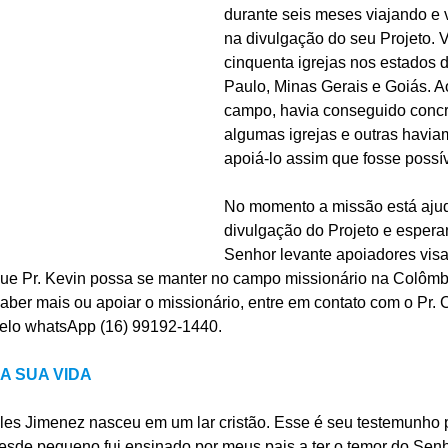
durante seis meses viajando e v
na divulgação do seu Projeto. V
cinquenta igrejas nos estados 
Paulo, Minas Gerais e Goiás. Ao
campo, havia conseguido conc
algumas igrejas e outras havia
apoiá-lo assim que fosse possív
No momento a missão está aju
divulgação do Projeto e espera
Senhor levante apoiadores visa
que Pr. Kevin possa se manter no campo missionário na Colômb
ber mais ou apoiar o missionário, entre em contato com o Pr. 
pelo whatsApp (16) 99192-1440.
A SUA VIDA
es Jimenez nasceu em um lar cristão. Esse é seu testemunho p
 desde pequeno fui ensinado por meus pais a ter o temor do Sen