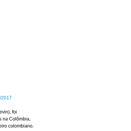
9/2017
in), foi 
as na Colômbia, 
eeiro colombiano.