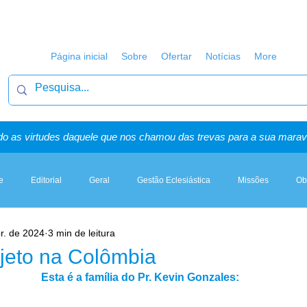
Página inicial
Sobre
Ofertar
Notícias
More
o as virtudes daquele que nos chamou das trevas para a sua maravi
e
Editorial
Geral
Gestão Eclesiástica
Missões
Ob
r. de 2024
3 min de leitura
Artigos, Sermões & Esboços
jeto na Colômbia
Esta é a família do Pr. Kevin Gonzales: