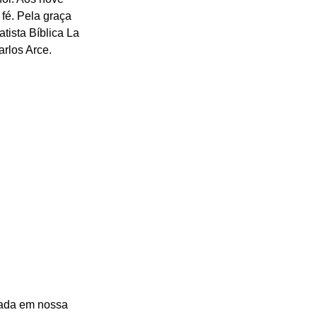
fé. Pela graça 
tista Bíblica La 
rlos Arce.
izada em nossa 