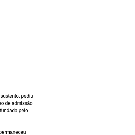
sustento, pediu 
sso de admissão 
 fundada pelo 
i permaneceu 