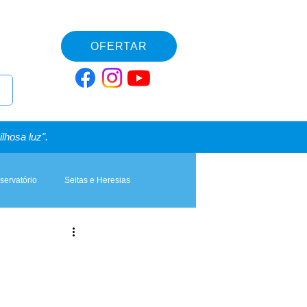
OFERTAR
lhosa luz".
servatório
Seitas e Heresias