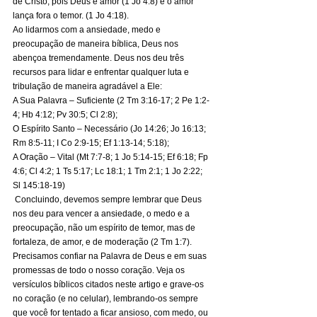
de Cristo, pois Deus é amor (1 Jo 4:8) e o amor 
lança fora o temor. (1 Jo 4:18). 
Ao lidarmos com a ansiedade, medo e 
preocupação de maneira bíblica, Deus nos 
abençoa tremendamente. Deus nos deu três 
recursos para lidar e enfrentar qualquer luta e 
tribulação de maneira agradável a Ele: 
A Sua Palavra – Suficiente (2 Tm 3:16-17; 2 Pe 1:2-
4; Hb 4:12; Pv 30:5; Cl 2:8); 
O Espírito Santo – Necessário (Jo 14:26; Jo 16:13; 
Rm 8:5-11; I Co 2:9-15; Ef 1:13-14; 5:18); 
A Oração – Vital (Mt 7:7-8; 1 Jo 5:14-15; Ef 6:18; Fp 
4:6; Cl 4:2; 1 Ts 5:17; Lc 18:1; 1 Tm 2:1; 1 Jo 2:22; 
Sl 145:18-19) 
 Concluindo, devemos sempre lembrar que Deus 
nos deu para vencer a ansiedade, o medo e a 
preocupação, não um espírito de temor, mas de 
fortaleza, de amor, e de moderação (2 Tm 1:7). 
Precisamos confiar na Palavra de Deus e em suas 
promessas de todo o nosso coração. Veja os 
versículos bíblicos citados neste artigo e grave-os 
no coração (e no celular), lembrando-os sempre 
que você for tentado a ficar ansioso, com medo, ou 