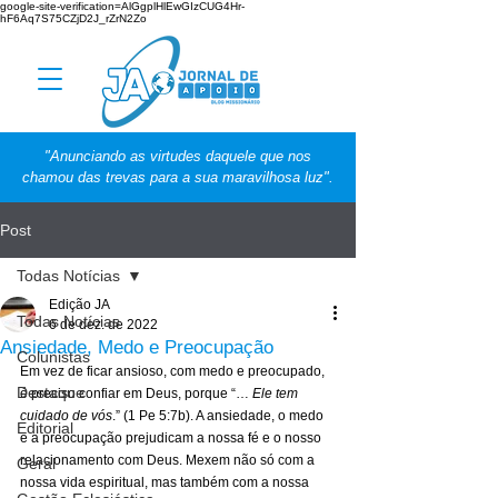
google-site-verification=AlGgplHlEwGIzCUG4Hr-
hF6Aq7S75CZjD2J_rZrN2Zo
"Anunciando as virtudes daquele que nos
chamou das trevas para a sua maravilhosa luz".
Post
Todas Notícias
Edição JA
Todas Notícias
6 de dez. de 2022
Ansiedade, Medo e Preocupação
Colunistas
Em vez de ficar ansioso, com medo e preocupado, 
Destaque
é preciso confiar em Deus, porque “… 
Ele tem 
cuidado de vós
.” (1 Pe 5:7b). A ansiedade, o medo 
Editorial
e a preocupação prejudicam a nossa fé e o nosso 
relacionamento com Deus. Mexem não só com a 
Geral
nossa vida espiritual, mas também com a nossa 