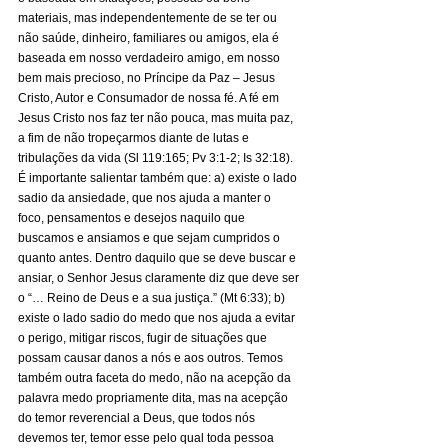
materiais, mas independentemente de se ter ou 
não saúde, dinheiro, familiares ou amigos, ela é 
baseada em nosso verdadeiro amigo, em nosso 
bem mais precioso, no Príncipe da Paz – Jesus 
Cristo, Autor e Consumador de nossa fé. A fé em 
Jesus Cristo nos faz ter não pouca, mas muita paz, 
a fim de não tropeçarmos diante de lutas e 
tribulações da vida (Sl 119:165; Pv 3:1-2; Is 32:18). 
É importante salientar também que: a) existe o lado 
sadio da ansiedade, que nos ajuda a manter o 
foco, pensamentos e desejos naquilo que 
buscamos e ansiamos e que sejam cumpridos o 
quanto antes. Dentro daquilo que se deve buscar e 
ansiar, o Senhor Jesus claramente diz que deve ser 
o “… Reino de Deus e a sua justiça.” (Mt 6:33); b) 
existe o lado sadio do medo que nos ajuda a evitar 
o perigo, mitigar riscos, fugir de situações que 
possam causar danos a nós e aos outros. Temos 
também outra faceta do medo, não na acepção da 
palavra medo propriamente dita, mas na acepção 
do temor reverencial a Deus, que todos nós 
devemos ter, temor esse pelo qual toda pessoa 