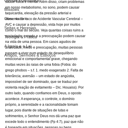
Gestão Eclesiástica
saúde física e mental. Além disso, criam problemas 
em nosso metabolismo, no sono, podem causar 
Missões
taquicardia, elevação da pressão arterial e 
Observatório
aumento do risco de Acidente Vascular Cerebral – 
AVC e causar a depressão, vista hoje por muitos 
Seitas e Heresias
como o mal do século. Veja quantas coisas ruins a 
ansiedade, o medo e a preocupação podem causar 
Teologia & Prática
na vida de uma pessoa. Em casos agudos de 
A Igreja e a Lei
ansiedade, medo e preocupação, muitas pessoas 
passam a viver num estado de desequilíbrio 
Artigos, Sermões & Esboços
emocional e comportamental grave, chegando 
muitas vezes às raias de uma fobia (Fobia: do 
grego phobos – s.f. 1. medo exagerado 2. Falta de 
tolerância; aversão – um estado de angústia, 
impossível de ser dominado, que se traduz por 
violenta reação de evitamento – Dic. Houaiss). Por 
outro lado, quando confiamos em Deus, o oposto 
acontece. A esperança, o controle, o domínio 
próprio, a serenidade e a racionalidade tomam 
lugar, pois diante de situações de lutas e 
sofrimentos, o Senhor Deus nos dá uma paz que 
excede todo o entendimento (Fp 4:7), paz que não 
é baseada em situações, pessoas ou bens 