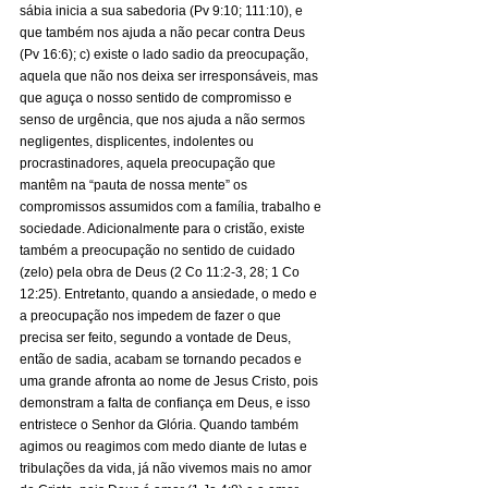
sábia inicia a sua sabedoria (Pv 9:10; 111:10), e 
que também nos ajuda a não pecar contra Deus 
(Pv 16:6); c) existe o lado sadio da preocupação, 
aquela que não nos deixa ser irresponsáveis, mas 
que aguça o nosso sentido de compromisso e 
senso de urgência, que nos ajuda a não sermos 
negligentes, displicentes, indolentes ou 
procrastinadores, aquela preocupação que 
mantêm na “pauta de nossa mente” os 
compromissos assumidos com a família, trabalho e 
sociedade. Adicionalmente para o cristão, existe 
também a preocupação no sentido de cuidado 
(zelo) pela obra de Deus (2 Co 11:2-3, 28; 1 Co 
12:25). Entretanto, quando a ansiedade, o medo e 
a preocupação nos impedem de fazer o que 
precisa ser feito, segundo a vontade de Deus, 
então de sadia, acabam se tornando pecados e 
uma grande afronta ao nome de Jesus Cristo, pois 
demonstram a falta de confiança em Deus, e isso 
entristece o Senhor da Glória. Quando também 
agimos ou reagimos com medo diante de lutas e 
tribulações da vida, já não vivemos mais no amor 