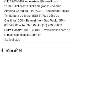
(11) 2263-0402 – peterissa@hotmail.com 
*2 Ref. Bíblicas: “A Bíblia Sagrada” – Versão 
Almeida Corrigida, Fiel (ACF) – Sociedade Bíblica 
Trinitariana do Brasil (SBTB). Rua Júlio de 
Castilhos, 108 – Belenzinho – São Paulo, SP – 
03059-001 – Tel: São Paulo: (11) 2693-5663. 
Outros locais: 0800-12-4008 
– 
www.biblias.com.br
E-mail: sbtb@biblias.com.br
#articulistas
Ver tudo
Posts recentes