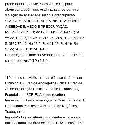
preocupado. E, envie esses versículos para 
abençoar alguém que esteja passando por uma 
situação de ansiedade, medo e preocupação. 
*2 ALGUMAS REFERÊNCIAS BÍBLICAS SOBRE 
ANSIEDADE, MEDO E PREOCUPAÇÃO: 
Pv 12.25; Pv 15.13; Pv 17.22; Mt 6.34; Pe 5.7; Sl 
55.22; Tm 1.7; Fp 4.6-7; Mt 6.25; Mt 6.31-33; Sl 37.3-
5; Sl 37.39-40; Hb 13.5; Fp 4.11-13; Fp 4.19; Rm 
5.1-5; Sl 125.1; Jr 29.11-13; 
Portanto, fique firme no Senhor, porque “… Ele tem 
cuidado de vós.” (1Pe 5:7b). 
________________________________________
________________ 
*1Peter Issar – Ministra aulas e faz seminários em 
Bibliologia; Curso de Apologética Cristã; Curso de 
Autoconfrontação Bíblica da Biblical Counseling 
Foundation – BCF, EUA, onde recebeu 
treinamento.  Oferece serviços de Consultoria de TI; 
Consultoria em Desenvolvimento de Negócios; 
Tradução de 
Inglês-Português. Atuou como diretor e gerente em 
multinacionais na área de TI nos EUA e Brasil. Tel.: 