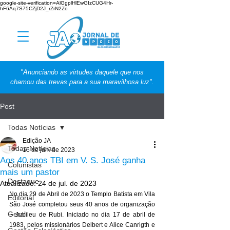
google-site-verification=AlGgplHlEwGIzCUG4Hr-
hF6Aq7S75CZjD2J_rZrN2Zo
"Anunciando as virtudes daquele que nos
chamou das trevas para a sua maravilhosa luz".
Post
Todas Notícias
Edição JA
Todas Notícias
16 de jun. de 2023
Aos 40 anos TBI em V. S. José ganha
Colunistas
mais um pastor
Destaque
Atualizado:
24 de jul. de 2023
No dia 29 de Abril de 2023 o Templo Batista em Vila 
Editorial
São José completou seus 40 anos de organização 
Geral
– Jubileu de Rubi. Iniciado no dia 17 de abril de 
1983, pelos missionários Delbert e Alice Canrigth e 