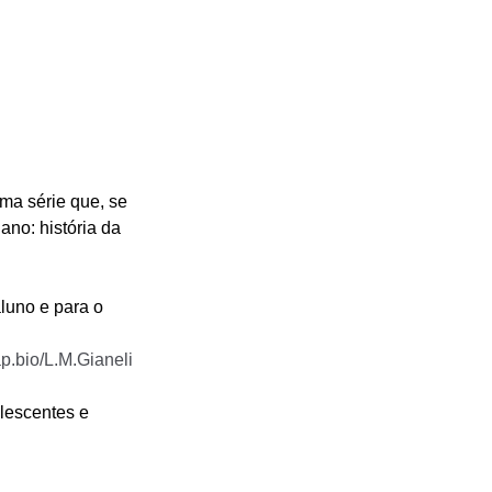
ma série que, se 
no: história da 
aluno e para o 
ap.bio/L.M.Gianeli
lescentes e 