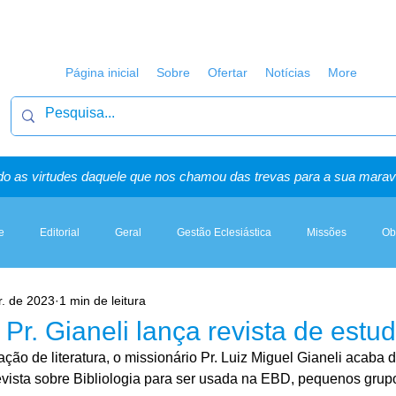
Página inicial
Sobre
Ofertar
Notícias
More
o as virtudes daquele que nos chamou das trevas para a sua maravi
e
Editorial
Geral
Gestão Eclesiástica
Missões
Ob
r. de 2023
1 min de leitura
Artigos, Sermões & Esboços
– Pr. Gianeli lança revista de estu
ão de literatura, o missionário Pr. Luiz Miguel Gianeli acaba 
evista sobre Bibliologia para ser usada na EBD, pequenos grup