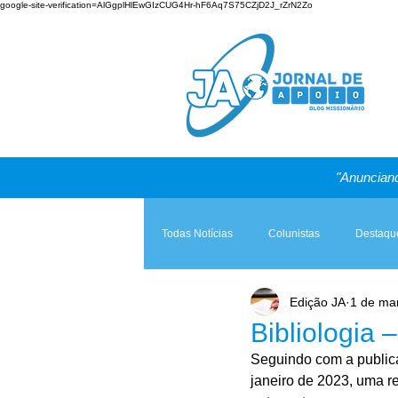
google-site-verification=AlGgplHlEwGIzCUG4Hr-hF6Aq7S75CZjD2J_rZrN2Zo
"Anunciand
Todas Notícias
Colunistas
Destaqu
Edição JA
1 de ma
Teologia & Prática
A Igreja e a Lei
Bibliologia 
Seguindo com a publicaç
janeiro de 2023, uma r