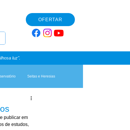
OFERTAR
lhosa luz".
servatório
Seitas e Heresias
dos
de publicar em 
os de estudos, 