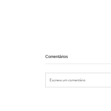
Comentários
Escreva um comentário
Pais segundo o coracao de
Deus
Oferte: