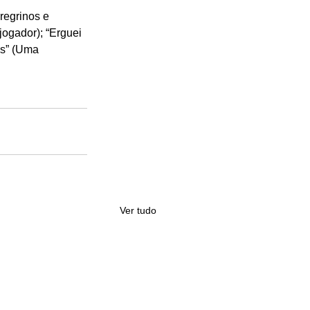
regrinos e 
ogador); “Erguei 
s” (Uma 
Ver tudo