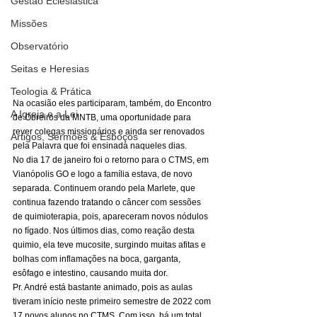
Gestão Eclesiástica
Missões
Observatório
Seitas e Heresias
Teologia & Prática
Na ocasião eles participaram, também, do Encontro 
A Igreja e a Lei
de Obreiros da MNTB, uma oportunidade para 
rever colegas missionários e ainda ser renovados 
Artigos, Sermões & Esboços
pela Palavra que foi ensinada naqueles dias. 
No dia 17 de janeiro foi o retorno para o CTMS, em 
Vianópolis GO e logo a família estava, de novo 
separada. Continuem orando pela Marlete, que 
continua fazendo tratando o câncer com sessões 
de quimioterapia, pois, apareceram novos nódulos 
no fígado. Nos últimos dias, como reação desta 
quimio, ela teve mucosite, surgindo muitas afitas e 
bolhas com inflamações na boca, garganta, 
esôfago e intestino, causando muita dor. 
Pr. André está bastante animado, pois as aulas 
tiveram início neste primeiro semestre de 2022 com 
17 novos alunos no CTMS. Com isso, há um total 