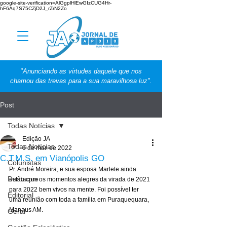
google-site-verification=AlGgplHlEwGIzCUG4Hr-
hF6Aq7S75CZjD2J_rZrN2Zo
"Anunciando as virtudes daquele que nos
chamou das trevas para a sua maravilhosa luz".
Post
Todas Notícias
Edição JA
Todas Notícias
6 de mar. de 2022
C.T.M.S. em Vianópolis GO
Colunistas
Pr. André Moreira, e sua esposa Marlete ainda 
Destaque
estão com os momentos alegres da virada de 2021 
para 2022 bem vivos na mente. Foi possível ter 
Editorial
uma reunião com toda a família em Puraquequara, 
Manaus AM. 
Geral