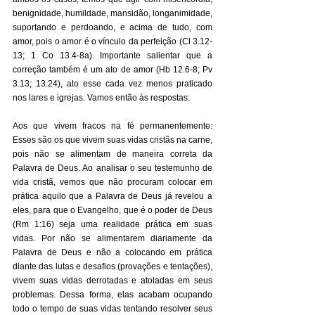
benignidade, humildade, mansidão, longanimidade, 
suportando e perdoando, e acima de tudo, com 
amor, pois o amor é o vínculo da perfeição (Cl 3.12-
13; 1 Co 13.4-8a). Importante salientar que a 
correção também é um ato de amor (Hb 12.6-8; Pv 
3.13; 13.24), ato esse cada vez menos praticado 
nos lares e igrejas. Vamos então às respostas: 
Aos que vivem fracos na fé permanentemente: 
Esses são os que vivem suas vidas cristãs na carne, 
pois não se alimentam de maneira correta da 
Palavra de Deus. Ao analisar o seu testemunho de 
vida cristã, vemos que não procuram colocar em 
prática aquilo que a Palavra de Deus já revelou a 
eles, para que o Evangelho, que é o poder de Deus 
(Rm 1:16) seja uma realidade prática em suas 
vidas. Por não se alimentarem diariamente da 
Palavra de Deus e não a colocando em prática 
diante das lutas e desafios (provações e tentações), 
vivem suas vidas derrotadas e atoladas em seus 
problemas. Dessa forma, elas acabam ocupando 
todo o tempo de suas vidas tentando resolver seus 