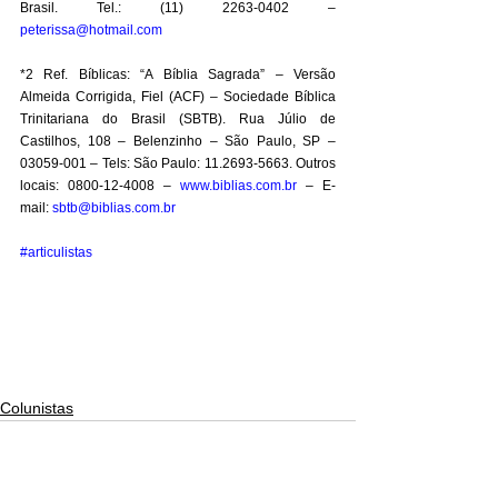
Brasil. Tel.: (11) 2263-0402 – 
peterissa@hotmail.com
*2 Ref. Bíblicas: “A Bíblia Sagrada” – Versão 
Almeida Corrigida, Fiel (ACF) – Sociedade Bíblica 
Trinitariana do Brasil (SBTB). Rua Júlio de 
Castilhos, 108 – Belenzinho – São Paulo, SP – 
03059-001 – Tels: São Paulo: 11.2693-5663. Outros 
locais: 0800-12-4008 – 
www.biblias.com.br
 – E-
mail: 
sbtb@biblias.com.br
#articulistas
Colunistas