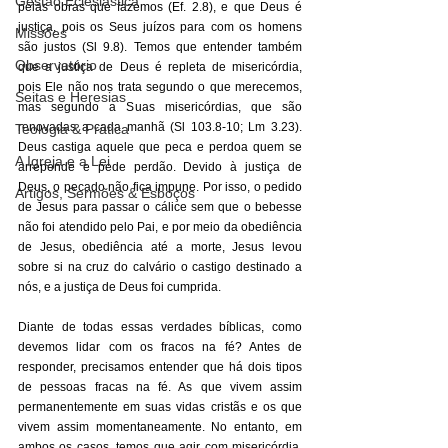
Gestão Eclesiástica
pelas obras que fazemos (Ef. 2.8), e que Deus é 
justiça, pois os Seus juízos para com os homens 
Missões
são justos (Sl 9.8). Temos que entender também 
Observatório
que a justiça de Deus é repleta de misericórdia, 
pois Ele não nos trata segundo o que merecemos, 
Seitas e Heresias
mas segundo a Suas misericórdias, que são 
renovadas a cada manhã (Sl 103.8-10; Lm 3.23). 
Teologia & Prática
Deus castiga aquele que peca e perdoa quem se 
A Igreja e a Lei
arrepende e pede perdão. Devido à justiça de 
Deus, o pecado não fica impune. Por isso, o pedido 
Artigos, Sermões & Esboços
de Jesus para passar o cálice sem que o bebesse 
não foi atendido pelo Pai, e por meio da obediência 
de Jesus, obediência até a morte, Jesus levou 
sobre si na cruz do calvário o castigo destinado a 
nós, e a justiça de Deus foi cumprida. 
Diante de todas essas verdades bíblicas, como 
devemos lidar com os fracos na fé? Antes de 
responder, precisamos entender que há dois tipos 
de pessoas fracas na fé. As que vivem assim 
permanentemente em suas vidas cristãs e os que 
vivem assim momentaneamente. No entanto, em 
ambos os casos, temos que agir com misericórdia, 