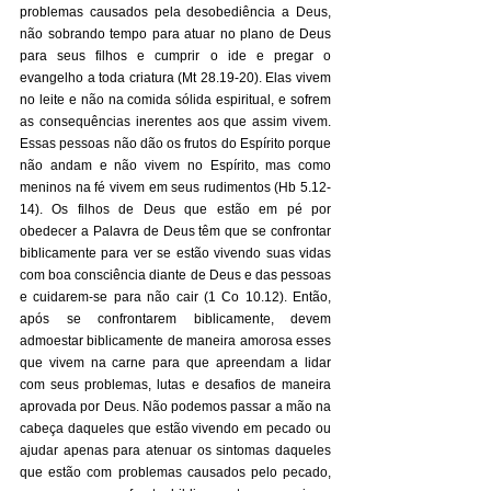
problemas causados pela desobediência a Deus, 
não sobrando tempo para atuar no plano de Deus 
para seus filhos e cumprir o ide e pregar o 
evangelho a toda criatura (Mt 28.19-20). Elas vivem 
no leite e não na comida sólida espiritual, e sofrem 
as consequências inerentes aos que assim vivem. 
Essas pessoas não dão os frutos do Espírito porque 
não andam e não vivem no Espírito, mas como 
meninos na fé vivem em seus rudimentos (Hb 5.12-
14). Os filhos de Deus que estão em pé por 
obedecer a Palavra de Deus têm que se confrontar 
biblicamente para ver se estão vivendo suas vidas 
com boa consciência diante de Deus e das pessoas 
e cuidarem-se para não cair (1 Co 10.12). Então, 
após se confrontarem biblicamente, devem 
admoestar biblicamente de maneira amorosa esses 
que vivem na carne para que apreendam a lidar 
com seus problemas, lutas e desafios de maneira 
aprovada por Deus. Não podemos passar a mão na 
cabeça daqueles que estão vivendo em pecado ou 
ajudar apenas para atenuar os sintomas daqueles 
que estão com problemas causados pelo pecado, 