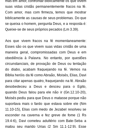
mas em amor, confrontar biblicamente os que vivem 
suas vidas cristãs permanentemente fracos na fé. 
Com amor, mas com firmeza, temos que mostrar 
biblicamente as causas de seus problemas. Do que 
se queixa o homem, pergunta Deus, e a resposta é: 
Queixe-se de seus próprios pecados (Lm 3.39). 
Aos que vivem fracos na fé momentaneamente: 
Esses são os que vivem suas vidas cristãs de uma 
maneira geral, compromissadas com Deus e em 
obediência à Palavra. No entanto, por questões 
circunstanciais, de provação de Deus ou tentação 
do diabo, acabam fraquejando na fé. Vemos na 
Bíblia heróis da fé como Abraão, Moisés, Elias, Davi 
para citar apenas quatro, fraquejando na fé. Abraão 
desobedeceu a Deus e desceu para o Egito, 
quando Deus falou para ele não ir (Gn.12.10-20), 
Moisés pediu para que Deus o matasse porque não 
suportava mais o fardo que estava sobre ele (Nm 
11.10-15), Elias com medo de Jezabel resolveu se 
esconder na caverna e fez greve de fome (1 Rs 
19.4-6), Davi cometeu adultério com Bate-Seba a 
matou seu marido Urias (2 Sm 11.1-12:9). Esse 