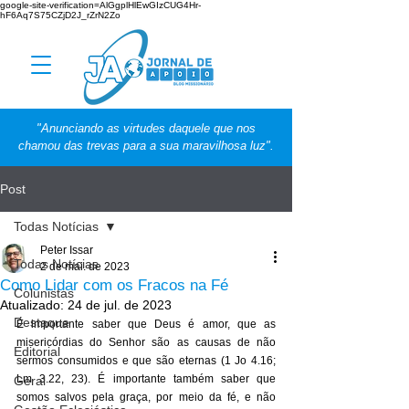
google-site-verification=AlGgplHlEwGIzCUG4Hr-
hF6Aq7S75CZjD2J_rZrN2Zo
"Anunciando as virtudes daquele que nos
chamou das trevas para a sua maravilhosa luz".
Post
Todas Notícias
Peter Issar
Todas Notícias
2 de mai. de 2023
Como Lidar com os Fracos na Fé
Colunistas
Atualizado:
24 de jul. de 2023
Destaque
É importante saber que Deus é amor, que as 
misericórdias do Senhor são as causas de não 
Editorial
sermos consumidos e que são eternas (1 Jo 4.16; 
Lm 3.22, 23). É importante também saber que 
Geral
somos salvos pela graça, por meio da fé, e não 