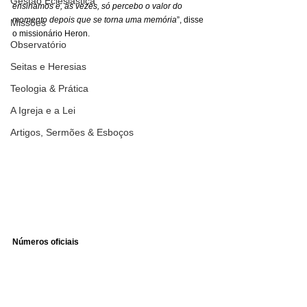
Gestão Eclesiástica
ensinamos e, às vezes, só percebo o valor do 
momento depois que se torna uma memória
”, disse 
Missões
o missionário Heron. 
Observatório
Seitas e Heresias
Teologia & Prática
A Igreja e a Lei
Artigos, Sermões & Esboços
Números oficiais