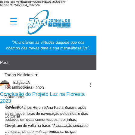
google-site-verification=AlGgplHlEwGIzCUG4Hr-
hF6Aq7S75CZjD2J_rZrN2Zo
"Anunciando as virtudes daquele que nos
chamou das trevas para a sua maravilhosa luz".
Post
Todas Notícias
Edição JA
Todas Notícias
17 de abr. de 2023
Conclusão do Projeto Luz na Floresta
Colunistas
2023
Destaque
Os missionários Heron e Ana Paula Braiani, após 
dezenas de horas de navegação pelos rios, e dias 
Editorial
isolados em duas comunidades ribeirinhas, 
Geral
chegaram de volta na base. “
A sensação sempre é 
a mesma, de que mais aprendemos do que 