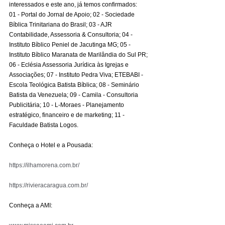
interessados e este ano, já temos confirmados: 
01 - Portal do Jornal de Apoio; 02 - Sociedade 
Bíblica Trinitariana do Brasil; 03 - AJR 
Contabilidade, Assessoria & Consultoria; 04 - 
Instituto Bíblico Peniel de Jacutinga MG; 05 - 
Instituto Bíblico Maranata de Marilândia do Sul PR; 
06 - Eclésia Assessoria Jurídica às Igrejas e 
Associações; 07 - Instituto Pedra Viva; ETEBABI - 
Escola Teológica Batista Bíblica; 08 - Seminário 
Batista da Venezuela; 09 - Camila
 - Consultoria 
Publicitária
; 10 - L-Moraes - Planejamento 
estratégico, financeiro e de marketing; 11 - 
Faculdade Batista Logos. 
Conheça o Hotel e a Pousada:
https://ilhamorena.com.br/
https://rivieracaragua.com.br/
Conheça a AMI: