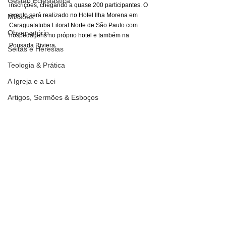
Gestão Eclesiástica
inscrições, chegando a quase 200 participantes. O 
evento será realizado no Hotel Ilha Morena em 
Missões
Caraguatatuba Litoral Norte de São Paulo com 
Observatório
hospedagens no próprio hotel e também na 
Pousada Riviera.
Seitas e Heresias
Teologia & Prática
A Igreja e a Lei
Artigos, Sermões & Esboços