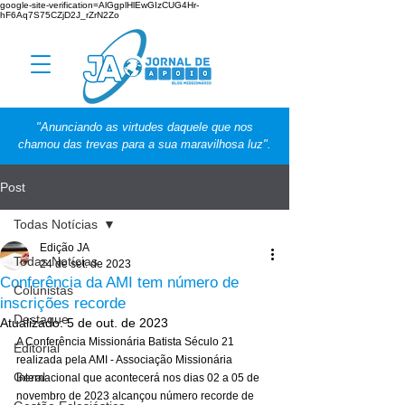
google-site-verification=AlGgplHlEwGIzCUG4Hr-
hF6Aq7S75CZjD2J_rZrN2Zo
"Anunciando as virtudes daquele que nos
chamou das trevas para a sua maravilhosa luz".
Post
Todas Notícias
Edição JA
Todas Notícias
24 de set. de 2023
Conferência da AMI tem número de
Colunistas
inscrições recorde
Destaque
Atualizado:
5 de out. de 2023
A Conferência Missionária Batista Século 21 
Editorial
realizada pela AMI - Associação Missionária 
Geral
Internacional que acontecerá nos dias 02 a 05 de 
novembro de 2023 alcançou número recorde de 