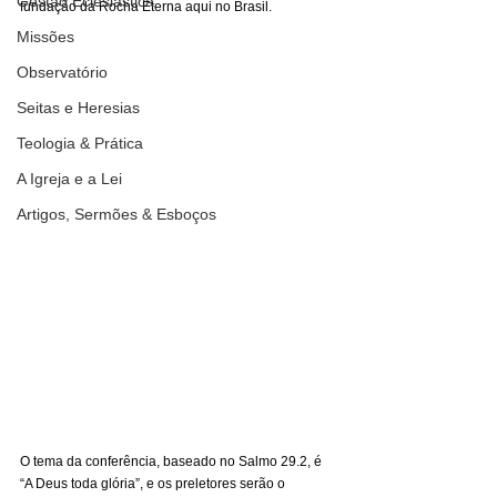
Gestão Eclesiástica
fundação da Rocha Eterna aqui no Brasil. 
Missões
Observatório
Seitas e Heresias
Teologia & Prática
A Igreja e a Lei
Artigos, Sermões & Esboços
O tema da conferência, baseado no Salmo 29.2, é 
“A Deus toda glória”, e os preletores serão o 