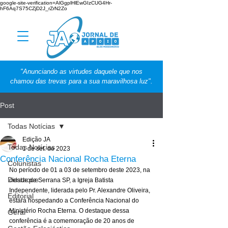
google-site-verification=AlGgplHlEwGIzCUG4Hr-
hF6Aq7S75CZjD2J_rZrN2Zo
"Anunciando as virtudes daquele que nos
chamou das trevas para a sua maravilhosa luz".
Post
Todas Notícias
Edição JA
Todas Notícias
1 de set. de 2023
Conferência Nacional Rocha Eterna
Colunistas
No período de 01 a 03 de setembro deste 2023, na 
Destaque
cidade de Serrana SP, a Igreja Batista 
Independente, liderada pelo Pr. Alexandre Oliveira, 
Editorial
estará hospedando a Conferência Nacional do 
Ministério Rocha Eterna. O destaque dessa 
Geral
conferência é a comemoração de 20 anos de 