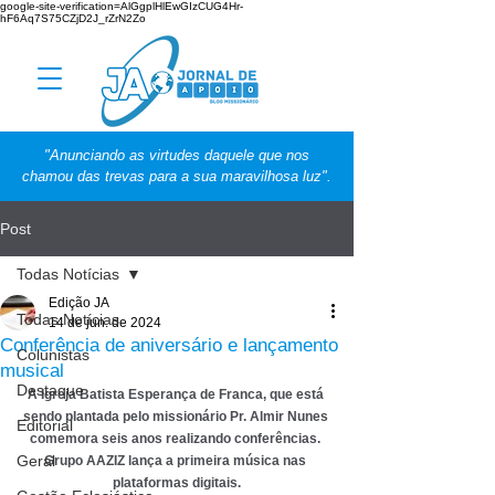
google-site-verification=AlGgplHlEwGIzCUG4Hr-
hF6Aq7S75CZjD2J_rZrN2Zo
"Anunciando as virtudes daquele que nos
chamou das trevas para a sua maravilhosa luz".
Post
Todas Notícias
Edição JA
Todas Notícias
14 de jun. de 2024
Conferência de aniversário e lançamento
Colunistas
musical
Destaque
A Igreja Batista Esperança de Franca, que está 
sendo plantada pelo missionário Pr. Almir Nunes 
Editorial
comemora seis anos realizando conferências. 
Geral
Grupo AAZIZ lança a primeira música nas 
plataformas digitais.