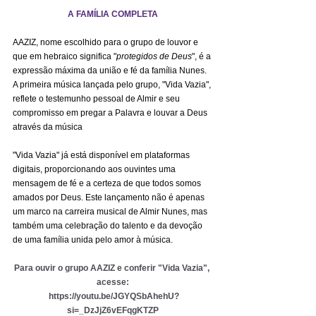
A FAMÍLIA COMPLETA
AAZIZ, nome escolhido para o grupo de louvor e 
que em hebraico significa "
protegidos de Deus
", é a 
expressão máxima da união e fé da família Nunes. 
A primeira música lançada pelo grupo, "Vida Vazia", ​​
reflete o testemunho pessoal de Almir e seu 
compromisso em pregar a Palavra e louvar a Deus 
através da música
"Vida Vazia" já está disponível em plataformas 
digitais, proporcionando aos ouvintes uma 
mensagem de fé e a certeza de que todos somos 
amados por Deus. Este lançamento não é apenas 
um marco na carreira musical de Almir Nunes, mas 
também uma celebração do talento e da devoção 
de uma família unida pelo amor à música.
Para ouvir o grupo AAZIZ e conferir "Vida Vazia", ​​
acesse:
https://youtu.be/JGYQSbAhehU?
si=_DzJjZ6vEFqgKTZP