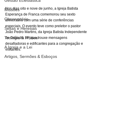
Gestão Eclesiástica
Nos dias oito e nove de junho, a Igreja Batista 
Missões
Esperança de Franca comemorou seu sexto 
Observatório
aniversário com uma série de conferências 
especiais. O evento teve como preletor o pastor 
Seitas e Heresias
João Pedro Martins, da Igreja Batista Independente 
Teologia & Prática
de Orlândia SP, que trouxe mensagens 
desafiadoras e edificantes para a congregação e 
A Igreja e a Lei
visitantes.
Artigos, Sermões & Esboços