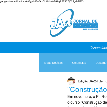
google-site-verification=AlGgplHlEwGIzCUG4Hr-hF6Aq7S75CZjD2J_rZrN2Zo
"Anunciand
Todas Notícias
Colunistas
Destaqu
Edição JA
24 de n
Teologia & Prática
A Igreja e a Lei
"Construção
Em novembro, o Pr. Rod
o curso "Construção de 