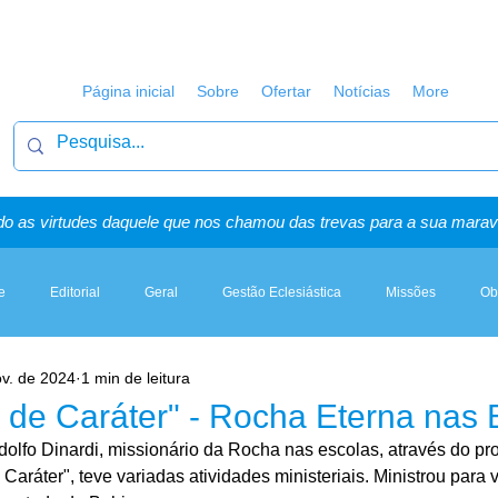
Página inicial
Sobre
Ofertar
Notícias
More
o as virtudes daquele que nos chamou das trevas para a sua maravi
e
Editorial
Geral
Gestão Eclesiástica
Missões
Ob
ov. de 2024
1 min de leitura
Artigos, Sermões & Esboços
 de Caráter" - Rocha Eterna nas 
olfo Dinardi, missionário da Rocha nas escolas, através do pro
Caráter", teve variadas atividades ministeriais. Ministrou para v