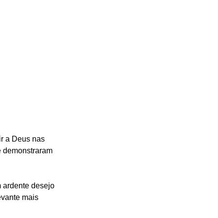
ir a Deus nas 
e demonstraram 
 ardente desejo 
evante mais 