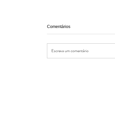
Comentários
Escreva um comentário
Capelania Cristã: Maurício e
Delfina, 24 anos de ministério
Oferte:
O Jornal de Apoio é um ministério sem
lucrativos. As ofertas e doações serve
os custos administrativos da missão
divulgação da obra missionária.