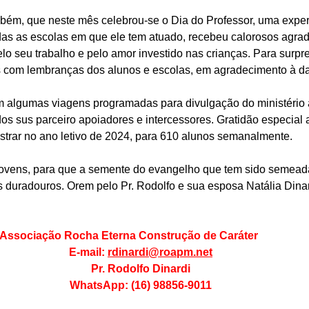
ambém, que neste mês celebrou-se o Dia do Professor, uma exper
todas as escolas em que ele tem atuado, recebeu calorosos agra
lo seu trabalho e pelo amor investido nas crianças. Para surpre
s com lembranças dos alunos e escolas, em agradecimento à d
m algumas viagens programadas para divulgação do ministério 
os sus parceiro apoiadores e intercessores. Gratidão especial 
istrar no ano letivo de 2024, para 610 alunos semanalmente.
jovens, para que a semente do evangelho que tem sido semead
 duradouros. Orem pelo Pr. Rodolfo e sua esposa Natália Dinardi
Associação Rocha Eterna Construção de Caráter         
E-mail: 
rdinardi@roapm.net
Pr. Rodolfo Dinardi
WhatsApp: (16) 98856-9011