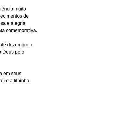
iência muito 
decimentos de 
sa e alegria, 
ata comemorativa.
até dezembro, e 
a Deus pelo 
a em seus 
 e a filhinha, 