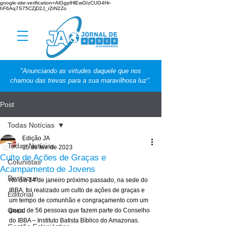
google-site-verification=AlGgplHlEwGIzCUG4Hr-
hF6Aq7S75CZjD2J_rZrN2Zo
"Anunciando as virtudes daquele que nos
chamou das trevas para a sua maravilhosa luz".
Post
Todas Notícias
Edição JA
Todas Notícias
15 de fev. de 2023
Culto de Ações de Graças e
Colunistas
Acampamento de Jovens
Destaque
No dia 14 de janeiro próximo passado, na sede do 
IBBA, foi realizado um culto de ações de graças e 
Editorial
um tempo de comunhão e congraçamento com um 
Geral
grupo de 56 pessoas que fazem parte do Conselho 
do IBBA – Instituto Batista Bíblico do Amazonas. 