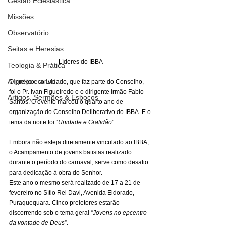
Gestão Eclesiástica
Missões
Observatório
Seitas e Heresias
Líderes do IBBA
Teologia & Prática
A Igreja e a Lei
O preletor convidado, que faz parte do Conselho, 
foi o Pr. Ivan Figueiredo e o dirigente irmão Fabio 
Artigos, Sermões & Esboços
Santos. O evento marcou o quarto ano de 
organização do Conselho Deliberativo do IBBA. E o 
tema da noite foi “
Unidade e Gratidão
”. 
Embora não esteja diretamente vinculado ao IBBA, 
o Acampamento de jovens batistas realizado 
durante o período do carnaval, serve como desafio 
para dedicação à obra do Senhor. 
Este ano o mesmo será realizado de 17 a 21 de 
fevereiro no Sítio Rei Davi, Avenida Eldorado, 
Puraquequara. Cinco preletores estarão 
discorrendo sob o tema geral “
Jovens no epcentro 
da vontade de Deus
”. 