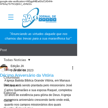
google-site-verification=AlGgplHlEwGIzCUG4Hr-
hF6Aq7S75CZjD2J_rZrN2Zo
"Anunciando as virtudes daquele que nos
chamou das trevas para a sua maravilhosa luz".
Post
Todas Notícias
Edição JA
Todas Notícias
1 de abr. de 2023
Décimo Aniversário da Vitória
Colunistas
A Igreja Batista Bíblica Grande Vitória, em Manaus 
Destaque
AM, que está sendo plantada pelo missionário José 
Carlos Guimarães e sua esposa Raquel, completou 
Editorial
10 anos de existência para glória de Deus. A igreja 
comemora aniversário crescendo tanto onde está, 
Geral
quanto nos campos missionários dos quais 