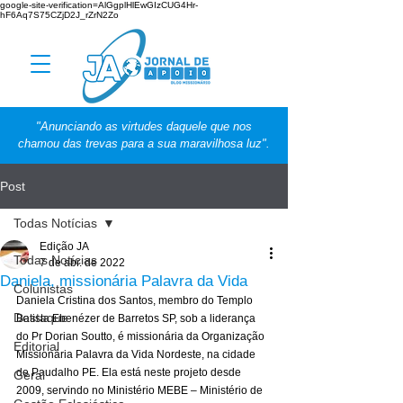
google-site-verification=AlGgplHlEwGIzCUG4Hr-
hF6Aq7S75CZjD2J_rZrN2Zo
"Anunciando as virtudes daquele que nos
chamou das trevas para a sua maravilhosa luz".
Post
Todas Notícias
Edição JA
Todas Notícias
7 de abr. de 2022
Daniela, missionária Palavra da Vida
Colunistas
Daniela Cristina dos Santos, membro do Templo 
Destaque
Batista Ebenézer de Barretos SP, sob a liderança 
do Pr Dorian Soutto, é missionária da Organização 
Editorial
Missionária Palavra da Vida Nordeste, na cidade 
de Paudalho PE. Ela está neste projeto desde 
Geral
2009, servindo no Ministério MEBE – Ministério de 