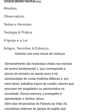
Gestão Eclesiástica
Ensino Bíblico nas Escolas. 
Missões
Observatório
Seitas e Heresias
Teologia & Prática
A Igreja e a Lei
Artigos, Sermões & Esboços
Daniela com uma classe de crianças
Semanalmente são realizadas visitas nas escolas 
de ensino fundamental 1, que corresponde a 
alunos do primeiro ao quinto anos e há 
oportunidade de contar histórias Bíblicas e, por 
meio delas, trabalhar traços de caráter, valores que 
precisam ser resgatados ou aprimorados na 
sociedade. Dessa maneira, o evangelho é 
apresentado o Senhor Jesus. 
Além das missionárias do Palavra da Vida, há 
voluntárias externas de igrejas da região que 