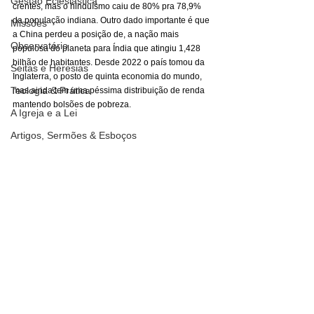
Gestão Eclesiástica
crentes, mas o hinduísmo caiu de 80% pra 78,9% 
da população indiana. Outro dado importante é que 
Missões
a China perdeu a posição de, a nação mais 
Observatório
populosa do planeta para Índia que atingiu 1,428 
bilhão de habitantes. Desde 2022 o país tomou da 
Seitas e Heresias
Inglaterra, o posto de quinta economia do mundo, 
Teologia & Prática
mas ainda tem uma péssima distribuição de renda 
mantendo bolsões de pobreza. 
A Igreja e a Lei
Artigos, Sermões & Esboços