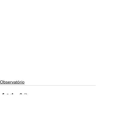
Observatório
Ver tudo
Posts recentes