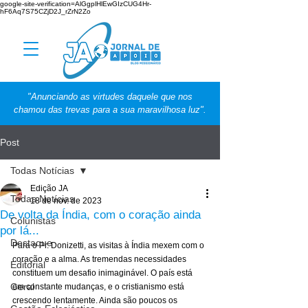
google-site-verification=AlGgplHlEwGIzCUG4Hr-
hF6Aq7S75CZjD2J_rZrN2Zo
"Anunciando as virtudes daquele que nos
chamou das trevas para a sua maravilhosa luz".
Post
Todas Notícias
Edição JA
Todas Notícias
18 de nov. de 2023
De volta da Índia, com o coração ainda
Colunistas
por lá...
Destaque
Para o Pr. Donizetti, as visitas à Índia mexem com o 
coração e a alma. As tremendas necessidades 
Editorial
constituem um desafio inimaginável. O país está 
Geral
em constante mudanças, e o cristianismo está 
crescendo lentamente. Ainda são poucos os 