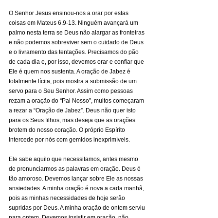
O Senhor Jesus ensinou-nos a orar por estas 
coisas em Mateus 6.9-13. Ninguém avançará um 
palmo nesta terra se Deus não alargar as fronteiras 
e não podemos sobreviver sem o cuidado de Deus 
e o livramento das tentações. Precisamos do pão 
de cada dia e, por isso, devemos orar e confiar que 
Ele é quem nos sustenta. A oração de Jabez é 
totalmente lícita, pois mostra a submissão de um 
servo para o Seu Senhor. Assim como pessoas 
rezam a oração do “Pai Nosso”, muitos começaram 
a rezar a “Oração de Jabez”. Deus não quer isto 
para os Seus filhos, mas deseja que as orações 
brotem do nosso coração. O próprio Espírito 
intercede por nós com gemidos inexprimíveis. 
Ele sabe aquilo que necessitamos, antes mesmo 
de pronunciarmos as palavras em oração. Deus é 
tão amoroso. Devemos lançar sobre Ele as nossas 
ansiedades. A minha oração é nova a cada manhã, 
pois as minhas necessidades de hoje serão 
supridas por Deus. A minha oração de ontem serviu 
para ontem. Devemos insistir em oração, não 