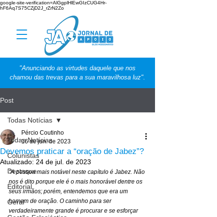
google-site-verification=AlGgplHlEwGIzCUG4Hr-
hF6Aq7S75CZjD2J_rZrN2Zo
"Anunciando as virtudes daquele que nos
chamou das trevas para a sua maravilhosa luz".
Post
Todas Notícias
Pércio Coutinho
Todas Notícias
16 de jun. de 2023
Devemos praticar a “oração de Jabez”?
Colunistas
Atualizado:
24 de jul. de 2023
Destaque
“A pessoa mais notável neste capítulo é Jabez. Não 
nos é dito porque ele é o mais honorável dentre os 
Editorial
seus irmãos; porém, entendemos que era um 
homem de oração. O caminho para ser 
Geral
verdadeiramente grande é procurar e se esforçar 