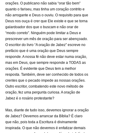
orações. O publicano não sabia “orar tão bem” 
quanto o fariseu, mas tinha um coração contrito e 
não arrogante e Deus o ouviu. O requisito para que 
Deus nos ouça é crer que Ele existe e que se torna 
galardoador dos que o buscam e não orar de 
“modo correto”. Ninguém pode limitar a Deus e 
prescrever um mês de oração para ser abençoado. 
O escritor do livro “A oração de Jabez” escreve no 
prefácio que é uma oração que Deus sempre 
responde. A nossa fé não deve estar numa oração, 
mas em Deus, que sempre responde a TODAS as 
orações. É evidente que Deus tem a melhor 
resposta. Também, deve ser conhecido de todos os 
crentes que o pecado impede as nossas orações. 
Outro escritor, combatendo este novo método de 
oração, fez uma pergunta curiosa. A oração de 
Jabez é o rosário protestante? 
Mas, diante de tudo isso, devemos ignorar a oração 
de Jabez? Devemos arrancar da Bíblia? É claro 
que não, pois toda a Escritura é divinamente 
inspirada. O que não devemos é enfatizar demais 