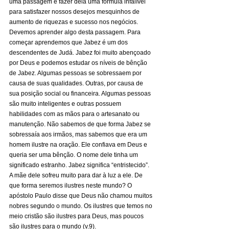
uma passagem e fazer dela uma fórmula infalível 
para satisfazer nossos desejos mesquinhos de 
aumento de riquezas e sucesso nos negócios. 
Devemos aprender algo desta passagem. Para 
começar aprendemos que Jabez é um dos 
descendentes de Judá. Jabez foi muito abençoado 
por Deus e podemos estudar os níveis de bênção 
de Jabez. Algumas pessoas se sobressaem por 
causa de suas qualidades. Outras, por causa de 
sua posição social ou financeira. Algumas pessoas 
são muito inteligentes e outras possuem 
habilidades com as mãos para o artesanato ou 
manutenção. Não sabemos de que forma Jabez se 
sobressaía aos irmãos, mas sabemos que era um 
homem ilustre na oração. Ele confiava em Deus e 
queria ser uma bênção. O nome dele tinha um 
significado estranho. Jabez significa “entristecido”. 
A mãe dele sofreu muito para dar à luz a ele. De 
que forma seremos ilustres neste mundo? O 
apóstolo Paulo disse que Deus não chamou muitos 
nobres segundo o mundo. Os ilustres que temos no 
meio cristão são ilustres para Deus, mas poucos 
são ilustres para o mundo (v.9). 