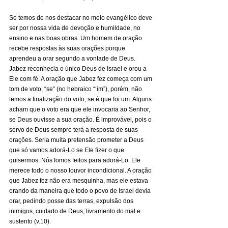
Se temos de nos destacar no meio evangélico deve 
ser por nossa vida de devoção e humildade, no 
ensino e nas boas obras. Um homem de oração 
recebe respostas às suas orações porque 
aprendeu a orar segundo a vontade de Deus. 
Jabez reconhecia o único Deus de Israel e orou a 
Ele com fé. A oração que Jabez fez começa com um 
tom de voto, “se” (no hebraico “‘im”), porém, não 
temos a finalização do voto, se é que foi um. Alguns 
acham que o voto era que ele invocaria ao Senhor, 
se Deus ouvisse a sua oração. É improvável, pois o 
servo de Deus sempre terá a resposta de suas 
orações. Seria muita pretensão prometer a Deus 
que só vamos adorá-Lo se Ele fizer o que 
quisermos. Nós fomos feitos para adorá-Lo. Ele 
merece todo o nosso louvor incondicional. A oração 
que Jabez fez não era mesquinha, mas ele estava 
orando da maneira que todo o povo de Israel devia 
orar, pedindo posse das terras, expulsão dos 
inimigos, cuidado de Deus, livramento do mal e 
sustento (v.10). 