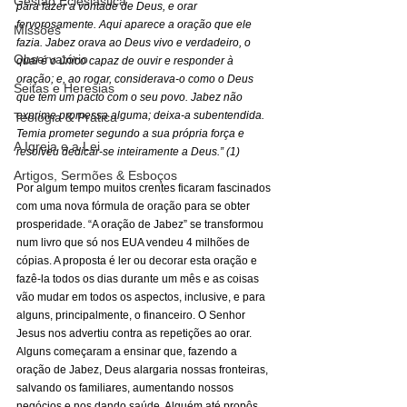
Gestão Eclesiástica
para fazer a vontade de Deus, e orar 
fervorosamente. Aqui aparece a oração que ele 
Missões
fazia. Jabez orava ao Deus vivo e verdadeiro, o 
Observatório
qual é o único capaz de ouvir e responder à 
oração; e, ao rogar, considerava-o como o Deus 
Seitas e Heresias
que tem um pacto com o seu povo. Jabez não 
exprime promessa alguma; deixa-a subentendida. 
Teologia & Prática
Temia prometer segundo a sua própria força e 
A Igreja e a Lei
resolveu dedicar-se inteiramente a Deus.” (1) 
Artigos, Sermões & Esboços
Por algum tempo muitos crentes ficaram fascinados 
com uma nova fórmula de oração para se obter 
prosperidade. “A oração de Jabez” se transformou 
num livro que só nos EUA vendeu 4 milhões de 
cópias. A proposta é ler ou decorar esta oração e 
fazê-la todos os dias durante um mês e as coisas 
vão mudar em todos os aspectos, inclusive, e para 
alguns, principalmente, o financeiro. O Senhor 
Jesus nos advertiu contra as repetições ao orar. 
Alguns começaram a ensinar que, fazendo a 
oração de Jabez, Deus alargaria nossas fronteiras, 
salvando os familiares, aumentando nossos 
negócios e nos dando saúde. Alguém até propôs, 