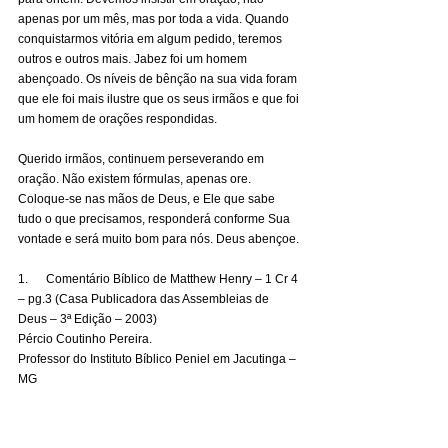
apenas por um mês, mas por toda a vida. Quando 
conquistarmos vitória em algum pedido, teremos 
outros e outros mais. Jabez foi um homem 
abençoado. Os níveis de bênção na sua vida foram 
que ele foi mais ilustre que os seus irmãos e que foi 
um homem de orações respondidas. 
Querido irmãos, continuem perseverando em 
oração. Não existem fórmulas, apenas ore. 
Coloque-se nas mãos de Deus, e Ele que sabe 
tudo o que precisamos, responderá conforme Sua 
vontade e será muito bom para nós. Deus abençoe. 
1.      Comentário Bíblico de Matthew Henry – 1 Cr 4 
– pg.3 (Casa Publicadora das Assembleias de 
Deus – 3ª Edição – 2003)    
Pércio Coutinho Pereira. 
Professor do Instituto Bíblico Peniel em Jacutinga – 
MG 
Pastor da Igreja Batista Bíblica em Jacutinga – MG 
Pessoal: perciocoutinho@gmail.com e WhatsApp 
(35) 99210 9841