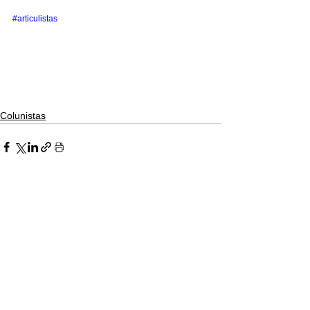
#articulistas
Colunistas
Ver tudo
Posts recentes