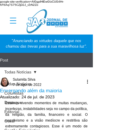
google-site-verification=AlGgplHlEwGIzCUG4Hr-
hF6Aq7S75CZjD2J_rZrN2Zo
"Anunciando as virtudes daquele que nos
chamou das trevas para a sua maravilhosa luz".
Post
Todas Notícias
Sulamita Silva
Todas Notícias
7 de ago. de 2022
Enxergando além da maioria
Colunistas
Atualizado:
24 de jul. de 2023
Destaque
Estamos vivendo momentos de muitas mudanças, 
incertezas, instabilidades seja no campo da política, 
Editorial
da religião, da família, financeiro e social. O 
negativismo e a visão medíocre e restritiva são 
Geral
extremamente contagiosos. Esse é um modo de 