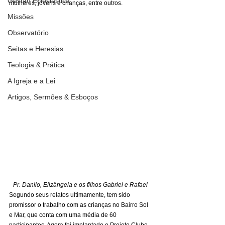
Gestão Eclesiástica
mulheres, jovens e crianças, entre outros.
Missões
Observatório
Seitas e Heresias
Teologia & Prática
A Igreja e a Lei
Artigos, Sermões & Esboços
Pr. Danilo, Elizângela e os filhos Gabriel e Rafael
Segundo seus relatos ultimamente, tem sido 
promissor o trabalho com as crianças no Bairro Sol 
e Mar, que conta com uma média de 60 