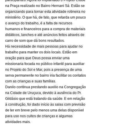
participantes. Agora foi implantado o Projeto Clube 
na Praça realizado no Bairro Hernani Sá. Estão se 
organizando para tornar esta atividade rotineira no 
ministério. O que há, de fato, que retarda um pouco 
o avanço do trabalho, é a falta de recursos 
humanos e financeiros para a compra de materiais 
didáticos, lanches e até anúncios feitos através de 
carro de som que dá bons resultados.
Há necessidade de mais pessoas para ajudar no 
trabalho para manter os dois locais. Estão em 
oração para que Deus possa enviar uma 
missionaria focada no público infantil para auxiliar 
no Projeto do Sol e Mar, pois a presença de uma 
serva permanente no bairro iria facilitar os contatos 
com as crianças e suas famílias.
Danilo continua prestando auxilio na Congregação 
na Cidade de Uruçuca, devido à ausência do Pr. 
Gildásio que está tratando da saúde. E em relação 
à construção, foi dado início às salas com previsão 
de ter em breve pelo menos uma delas disponível 
para uso nos cultos de crianças e algumas 
atividades mais.