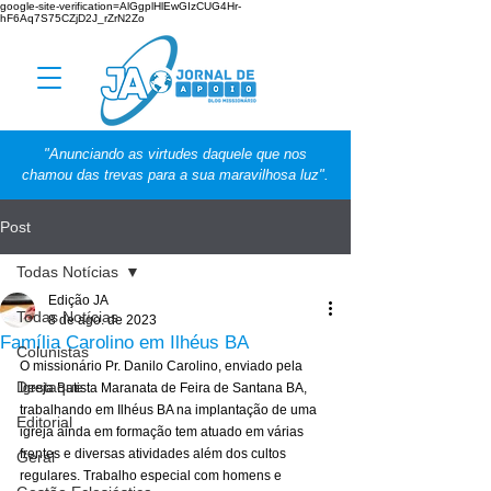
google-site-verification=AlGgplHlEwGIzCUG4Hr-
hF6Aq7S75CZjD2J_rZrN2Zo
"Anunciando as virtudes daquele que nos
chamou das trevas para a sua maravilhosa luz".
Post
Todas Notícias
Edição JA
Todas Notícias
8 de ago. de 2023
Família Carolino em Ilhéus BA
Colunistas
O missionário Pr. Danilo Carolino, enviado pela 
Destaque
Igreja Batista Maranata de Feira de Santana BA, 
trabalhando em Ilhéus BA na implantação de uma 
Editorial
igreja ainda em formação tem atuado em várias 
frentes e diversas atividades além dos cultos 
Geral
regulares. Trabalho especial com homens e 