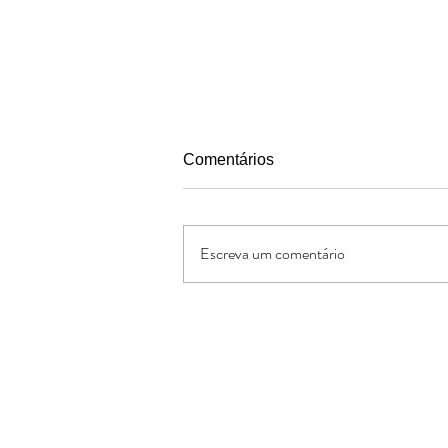
Comentários
Escreva um comentário
Pais segundo o coracao de
Deus
Oferte:
O Jornal de Apoio é um ministério sem
lucrativos. As ofertas e doações serve
os custos administrativos da missão