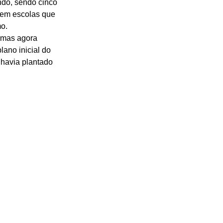
ndo, sendo cinco 
a em escolas que 
o. 
 mas agora 
ano inicial do 
 havia plantado 