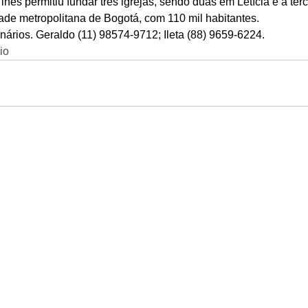
es permitiu fundar três igrejas, sendo duas em Letícia e a ter
ade metropolitana de Bogotá, com 110 mil habitantes. 
nários. Geraldo (11) 98574-9712; Ileta (88) 9659-6224.
io