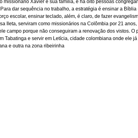
elo missionário Xavier e sua família, e há oito pessoas congrega
. Para dar sequência no trabalho, a estratégia é ensinar a Bíbli
rço escolar, ensinar teclado, além, é claro, de fazer evangelism
osa Ileta, serviram como missionários na Colômbia por 21 anos,
ele campo porque não conseguiram a renovação dos vistos. O pl
m Tabatinga e servir em Letícia, cidade colombiana onde ele já
na e outra na zona ribeirinha 