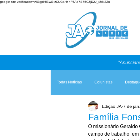
google-site-verification=AlGgplHlEwGIzCUG4Hr-hF6Aq7S75CZjD2J_rZrN2Zo
"Anunciand
Todas Notícias
Colunistas
Destaqu
Edição JA
7 de jan
Teologia & Prática
A Igreja e a Lei
Família Fon
O missionário Geraldo 
campo de trabalho, em 