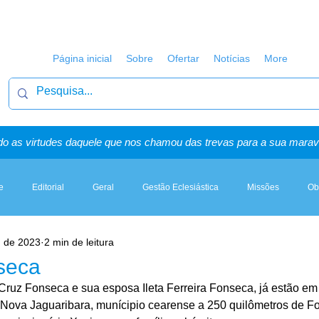
Página inicial
Sobre
Ofertar
Notícias
More
o as virtudes daquele que nos chamou das trevas para a sua maravi
e
Editorial
Geral
Gestão Eclesiástica
Missões
Ob
. de 2023
2 min de leitura
Artigos, Sermões & Esboços
seca
Cruz Fonseca e sua esposa Ileta Ferreira Fonseca, já estão em
Nova Jaguaribara, munícipio cearense a 250 quilômetros de Fo