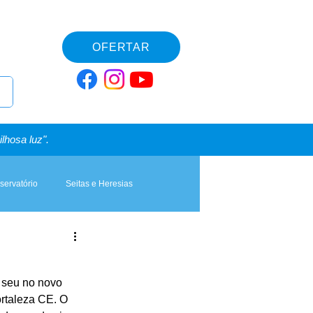
OFERTAR
lhosa luz".
servatório
Seitas e Heresias
 seu no novo 
rtaleza CE. O 