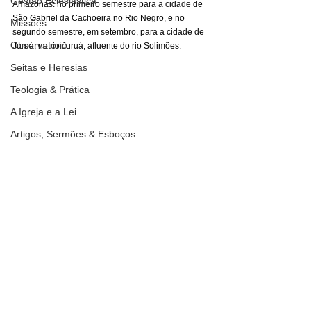
Gestão Eclesiástica
Amazonas: no primeiro semestre para a cidade de 
São Gabriel da Cachoeira no Rio Negro, e no 
Missões
segundo semestre, em setembro, para a cidade de 
Observatório
Juruá, no rio Juruá, afluente do rio Solimões.
Seitas e Heresias
Teologia & Prática
A Igreja e a Lei
Artigos, Sermões & Esboços