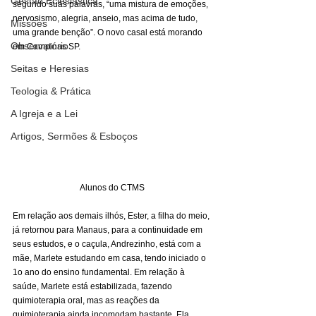
Gestão Eclesiástica
segundo suas palavras, “uma mistura de emoções, 
nervosismo, alegria, anseio, mas acima de tudo, 
Missões
uma grande benção”. O novo casal está morando 
Observatório
em Campinas SP. 
Seitas e Heresias
Teologia & Prática
A Igreja e a Lei
Artigos, Sermões & Esboços
Alunos do CTMS 
Em relação aos demais ilhós, Ester, a filha do meio, 
já retornou para Manaus, para a continuidade em 
seus estudos, e o caçula, Andrezinho, está com a 
mãe, Marlete estudando em casa, tendo iniciado o 
1o ano do ensino fundamental. Em relação à 
saúde, Marlete está estabilizada, fazendo 
quimioterapia oral, mas as reações da 
quimioterapia ainda incomodam bastante. Ela 