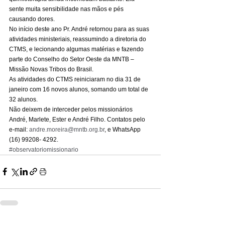
sente muita sensibilidade nas mãos e pés 
causando dores. 
No início deste ano Pr. André retornou para as suas 
atividades ministeriais, reassumindo a diretoria do 
CTMS, e lecionando algumas matérias e fazendo 
parte do Conselho do Setor Oeste da MNTB – 
Missão Novas Tribos do Brasil. 
As atividades do CTMS reiniciaram no dia 31 de 
janeiro com 16 novos alunos, somando um total de 
32 alunos. 
Não deixem de interceder pelos missionários 
André, Marlete, Ester e André Filho. Contatos pelo 
e-mail: 
andre.moreira@mntb.org.br
, e WhatsApp 
(16) 99208- 4292.
#observatoriomissionario