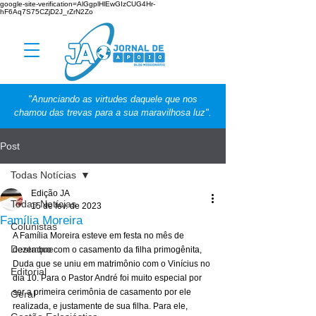
google-site-verification=AlGgplHlEwGIzCUG4Hr-
hF6Aq7S75CZjD2J_rZrN2Zo
"Anunciando as virtudes daquele que nos
chamou das trevas para a sua maravilhosa luz".
Post
Todas Notícias
Edição JA
Todas Notícias
15 de fev. de 2023
Família Moreira
Colunistas
A Família Moreira esteve em festa no mês de 
Destaque
dezembro com o casamento da filha primogênita, 
Duda que se uniu em matrimônio com o Vinícius no 
Editorial
dia 10. Para o Pastor André foi muito especial por 
ser a primeira cerimônia de casamento por ele 
Geral
realizada, e justamente de sua filha. Para ele, 