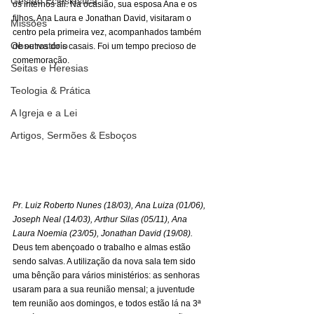
Gestão Eclesiástica
os internos ali. Na ocasião, sua esposa Ana e os 
filhos, Ana Laura e Jonathan David, visitaram o 
Missões
centro pela primeira vez, acompanhados também 
Observatório
de outros dois casais. Foi um tempo precioso de 
comemoração. 
Seitas e Heresias
Teologia & Prática
A Igreja e a Lei
Artigos, Sermões & Esboços
Pr. Luiz Roberto Nunes (18/03), Ana Luiza (01/06), 
Joseph Neal (14/03), Arthur Silas (05/11), Ana 
Laura Noemia (23/05), Jonathan David (19/08).
Deus tem abençoado o trabalho e almas estão 
sendo salvas. A utilização da nova sala tem sido 
uma bênção para vários ministérios: as senhoras 
usaram para a sua reunião mensal; a juventude 
tem reunião aos domingos, e todos estão lá na 3ª 