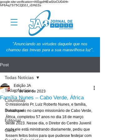
google-site-verification=AlGgplHlEwGIzCUG4Hr-
hF6Aq7S75CZjD2J_rZrN2Zo
"Anunciando as virtudes daquele que nos
chamou das trevas para a sua maravilhosa luz".
Post
Todas Notícias
Edição JA
Todas Notícias
17 de abr. de 2023
Família Nunes – Cabo Verde, África
Colunistas
O missionário Pr. Luiz Roberto Nunes, e família, 
Destaque
trabalhando no campo missionário de Cabo Verde, 
África, completou 57 anos no dia 18 de março 
Editorial
deste 2023. Nesse dia, o Diretor do Centro Juvenil 
onde ele está ministrando diariamente, pediu que 
Geral
fossem feitos bolos para que pudesse festejar com 