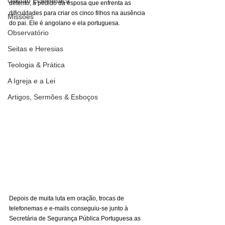
Gestão Eclesiástica
detento, a pedido da esposa que enfrenta as 
dificuldades para criar os cinco filhos na ausência 
Missões
do pai. Ele é angolano e ela portuguesa. 
Observatório
Seitas e Heresias
Teologia & Prática
A Igreja e a Lei
Artigos, Sermões & Esboços
Depois de muita luta em oração, trocas de 
telefonemas e e-mails conseguiu-se junto à 
Secretária de Segurança Pública Portuguesa as 