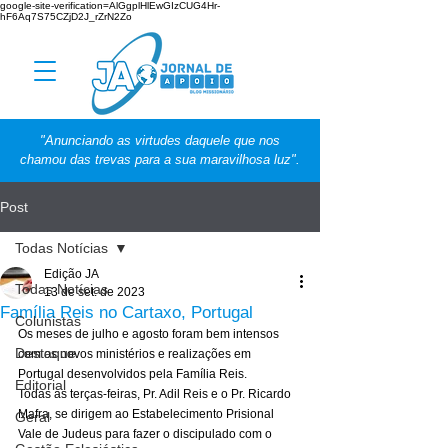
google-site-verification=AlGgplHlEwGIzCUG4Hr-
hF6Aq7S75CZjD2J_rZrN2Zo
"Anunciando as virtudes daquele que nos
chamou das trevas para a sua maravilhosa luz".
Post
Todas Notícias
Edição JA
Todas Notícias
13 de set. de 2023
Família Reis no Cartaxo, Portugal
Colunistas
Os meses de julho e agosto foram bem intensos 
Destaque
com os novos ministérios e realizações em 
Portugal desenvolvidos pela Família Reis. 
Editorial
Todas as terças-feiras, Pr. Adil Reis e o Pr. Ricardo 
Mafra, se dirigem ao Estabelecimento Prisional 
Geral
Vale de Judeus para fazer o discipulado com o 