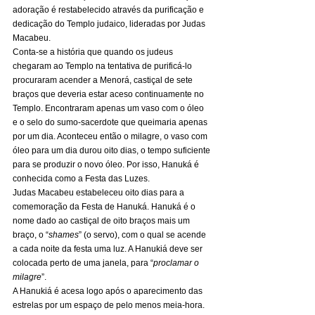
adoração é restabelecido através da purificação e 
dedicação do Templo judaico, lideradas por Judas 
Macabeu. 
Conta-se a história que quando os judeus 
chegaram ao Templo na tentativa de purificá-lo 
procuraram acender a Menorá, castiçal de sete 
braços que deveria estar aceso continuamente no 
Templo. Encontraram apenas um vaso com o óleo 
e o selo do sumo-sacerdote que queimaria apenas 
por um dia. Aconteceu então o milagre, o vaso com 
óleo para um dia durou oito dias, o tempo suficiente 
para se produzir o novo óleo. Por isso, Hanuká é 
conhecida como a Festa das Luzes. 
Judas Macabeu estabeleceu oito dias para a 
comemoração da Festa de Hanuká. Hanuká é o 
nome dado ao castiçal de oito braços mais um 
braço, o “
shames
” (o servo), com o qual se acende 
a cada noite da festa uma luz. A Hanukiá deve ser 
colocada perto de uma janela, para “
proclamar o 
milagre
”. 
A Hanukiá é acesa logo após o aparecimento das 
estrelas por um espaço de pelo menos meia-hora. 