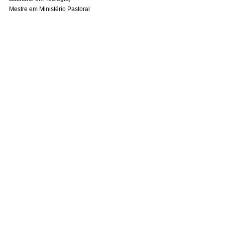
Mestre em Ministério Pastoral 
Mestre em Letras – Estudos Judaicos (USP)
#articulistas
Ver tudo
Posts recentes