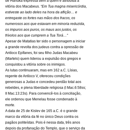
de Hanuká expressa bem a quem é atribuída a 
vitória dos Macabeus. 
“Em Tua magna misericórdia, 
estiveste ao lado deles na hora da aflição… e 
entregaste os fortes nas mãos dos fracos, os 
numerosos aos que estavam em minoria reduzida, 
os impuros aos puros, os maus aos justos, os 
frívolos aos que cumprem a Tua Torá…”
Apesar de Matatias ter sido o personagem a iniciar 
a grande revolta dos judeus contra a opressão de 
Antíoco Epífanes, foi seu filho Judas Macabeu 
(Martelo) quem liderou a expulsão dos gregos e 
conquistou a vitória sobre os inimigos. 
As lutas continuaram, mas em 162 a.C. Lísias, 
regente de Antíoco V, ofereceu condições 
generosas a Judas e concedeu perdão total aos 
rebeldes, e plena liberdade religiosa (I Mac.6:58ss; 
II Mac.13:23s). Para convencê-los à conciliação, 
ele ordenou que Menelau fosse condenado à 
morte. 
A data de 25 de Kislev de 165 a.C. é o grande 
marco da vitória da fé no único Deus contra os 
pagãos politeístas. Pois é nessa data, três anos 
depois da profanação do Templo, que o serviço da 