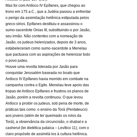
Mas foi com Antíoco IV Epífanes, que chegou ao 
trono em 175 a.C., que a Judéia passou a enfrentar 
o perigo da assimilação helênica estipulada pelos 
greco-sírios. Epífanes destituiu e assassinou o 
sumo-sacerdote Onias III, substituindo-o por Jasão, 
seu irmão. Não contentes com a nomeação de 
Jasão, os judeus helenizados, depois de 3 anos, 
estabeleceram como sumo-sacerdote a Menelau 
que pactuava com as aspirações de helenizar todo 
o povo judeu. 
Houve uma revolta liderada por Jasão para 
conquistar Jerusalém baseada no boato que 
Antíoco IV Epífanes havia morrido em combate na 
campanha contra o Egito. Menelau teve apoio das 
tropas de Antíoco Epífanes e frustrou os planos de 
Jasão, porém a revolta continuou. O que levou 
Antíoco a proibir os judeus, sob pena de morte, de 
práticas tais como: o ensino da Torá (Pentateuco) 
aos jovens (além de ter queimado os rolos da 
Torá), a observância da circuncisão, o shabat e a 
casherut (lei dietética judaica – Levítico 11), com o 
claro propósito de assimilá-los à cultura helênica. 