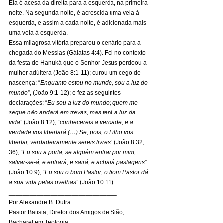
Ela é acesa da direita para a esquerda, na primeira 
noite. Na segunda noite, é acrescida uma vela à 
esquerda, e assim a cada noite, é adicionada mais 
uma vela à esquerda. 
Essa milagrosa vitória preparou o cenário para a 
chegada do Messias (Gálatas 4:4). Foi no contexto 
da festa de Hanuká que o Senhor Jesus perdoou a 
mulher adúltera (João 8:1-11); curou um cego de 
nascença: “
Enquanto estou no mundo, sou a luz do 
mundo
”, (João 9:1-12); e fez as seguintes 
declarações: “
Eu sou a luz do mundo; quem me 
segue não andará em trevas, mas terá a luz da 
vida
” (João 8:12); “
conhecereis a verdade, e a 
verdade vos libertará (…) Se, pois, o Filho vos 
libertar, verdadeiramente sereis livres
” (João 8:32, 
36); “
Eu sou a porta; se alguém entrar por mim, 
salvar-se-á, e entrará, e sairá, e achará pastagens
” 
(João 10:9); “
Eu sou o bom Pastor; o bom Pastor dá 
a sua vida pelas ovelhas
” (João 10:11). 
_______________________________ 
Por Alexandre B. Dutra 
Pastor Batista, Diretor dos Amigos de Sião, 
Bacharel em Teologia, 