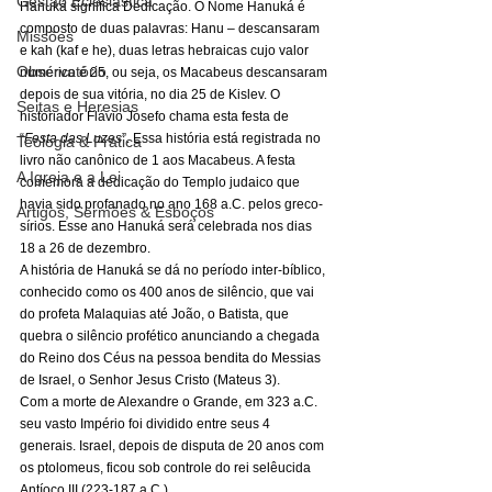
Gestão Eclesiástica
Hanuká significa Dedicação. O Nome Hanuká é 
composto de duas palavras: Hanu – descansaram 
Missões
e kah (kaf e he), duas letras hebraicas cujo valor 
Observatório
numérico é 25, ou seja, os Macabeus descansaram 
depois de sua vitória, no dia 25 de Kislev. O 
Seitas e Heresias
historiador Flávio Josefo chama esta festa de 
“
Festa das Luzes
”. Essa história está registrada no 
Teologia & Prática
livro não canônico de 1 aos Macabeus. A festa 
A Igreja e a Lei
comemora a dedicação do Templo judaico que 
havia sido profanado no ano 168 a.C. pelos greco-
Artigos, Sermões & Esboços
sírios. Esse ano Hanuká será celebrada nos dias 
18 a 26 de dezembro. 
A história de Hanuká se dá no período inter-bíblico, 
conhecido como os 400 anos de silêncio, que vai 
do profeta Malaquias até João, o Batista, que 
quebra o silêncio profético anunciando a chegada 
do Reino dos Céus na pessoa bendita do Messias 
de Israel, o Senhor Jesus Cristo (Mateus 3). 
Com a morte de Alexandre o Grande, em 323 a.C. 
seu vasto Império foi dividido entre seus 4 
generais. Israel, depois de disputa de 20 anos com 
os ptolomeus, ficou sob controle do rei selêucida 
Antíoco III (223-187 a.C.). 