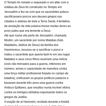
O Templo foi violado e saqueado e um altar com a 
estátua de Zeus foi construído no Templo em 
Jerusalém e fez-se com que os sacerdotes judeus 
sacrificassem porcos aos deuses gregos nas 
cidades e aldeias de toda a Terra Santa. A tentativa 
de anulação da vida judaica trouxe muitas dores ao 
povo judeu que era temente a Deus. 
Até que numa vila perto de Jerusalém, chamada 
Modiin, um sacerdote por nome Matatias (heb. 
Matatiahu, dádiva de Deus) da família dos 
Hasmoneus, recusou-se a sacrificar o porco e 
matou o sacerdote que queria fazê-lo em seu lugar. 
Matatias e seus cinco filhos reuniram uma milícia 
(civis não treinados para a guerra, inferiores em 
número, armas e capacidade de manobra contra 
uma força militar profissional forjada no campo de 
batalha), unificaram os grupos políticos judaicos e 
travaram durante três anos uma guerra contra 
Antíoco Epífanes, que resultou numa incrível vitória 
contra os inimigos idólatras expulsando todos os 
gregos da Judéia. 
A oração de al Hanissim, recitada durante a Amidá 