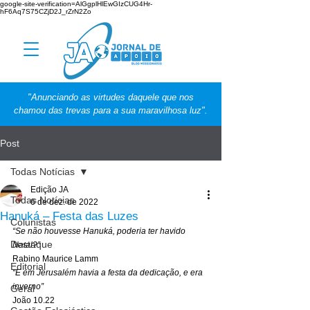
google-site-verification=AlGgplHlEwGIzCUG4Hr-
hF6Aq7S75CZjD2J_rZrN2Zo
"Anunciando as virtudes daquele que nos
chamou das trevas para a sua maravilhosa luz".
Post
Todas Notícias
Edição JA
Todas Notícias
6 de dez. de 2022
Hanuká – Festa das Luzes
Colunistas
“Se não houvesse Hanuká, poderia ter havido 
Destaque
Natal?”
Rabino Maurice Lamm 
Editorial
“E em Jerusalém havia a festa da dedicação, e era 
inverno”
Geral
João 10.22 