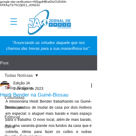
google-site-verification=AlGgplHlEwGIzCUG4Hr-
hF6Aq7S75CZjD2J_rZrN2Zo
"Anunciando as virtudes daquele que nos
chamou das trevas para a sua maravilhosa luz".
Post
Todas Notícias
Edição JA
Todas Notícias
1 de ago. de 2023
Heidi Bender na Guiné-Bissau
Colunistas
A missionária Heidi Bender trabalhando na Guiné-
Destaque
Bissau acabou de mudar de casa por dois motivos 
em especial: o aluguel mais barato e mais espaço 
Editorial
para o trabalho. O novo local, além de mais barato, 
tem uma varanda grande nos fundos da casa que é 
Geral
coberta, ótima para fazer os cultos e outras 