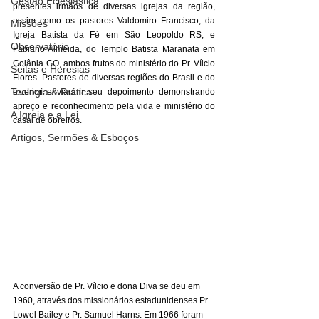
Gestão Eclesiástica
presentes irmãos de diversas igrejas da região, 
assim como os pastores Valdomiro Francisco, da 
Missões
Igreja Batista da Fé em São Leopoldo RS, e 
Observatório
Fabiano Almeida, do Templo Batista Maranata em 
Goiânia GO, ambos frutos do ministério do Pr. Vílcio 
Seitas e Heresias
Flores. Pastores de diversas regiões do Brasil e do 
Teologia & Prática
exterior enviaram seu depoimento demonstrando 
apreço e reconhecimento pela vida e ministério do 
A Igreja e a Lei
casal de obreiros.
Artigos, Sermões & Esboços
A conversão de Pr. Vílcio e dona Diva se deu em 
1960, através dos missionários estadunidenses Pr. 
Lowel Bailey e Pr. Samuel Harns. Em 1966 foram 