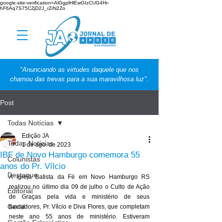
google-site-verification=AlGgplHlEwGIzCUG4Hr-
hF6Aq7S75CZjD2J_rZrN2Zo
"Anunciando as virtudes daquele que nos
chamou das trevas para a sua maravilhosa luz".
Post
Todas Notícias
Edição JA
Todas Notícias
1 de ago. de 2023
IBF de Novo Hamburgo comemora 55
Colunistas
anos do Pr. Vílcio
Destaque
A Igreja Batista da Fé em Novo Hamburgo RS 
realizou no último dia 09 de julho o Culto de Ação 
Editorial
de Graças pela vida e ministério de seus 
Geral
fundadores, Pr. Vílcio e Diva Flores, que completam 
neste ano 55 anos de ministério. Estiveram 