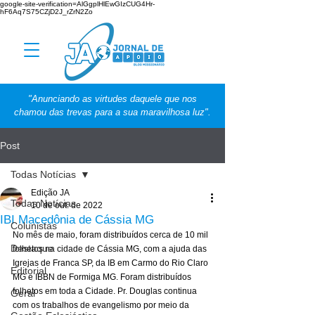
google-site-verification=AlGgplHlEwGIzCUG4Hr-
hF6Aq7S75CZjD2J_rZrN2Zo
"Anunciando as virtudes daquele que nos
chamou das trevas para a sua maravilhosa luz".
Post
Todas Notícias
Edição JA
Todas Notícias
10 de out. de 2022
IBI Macedônia de Cássia MG
Colunistas
No mês de maio, foram distribuídos cerca de 10 mil 
Destaque
folhetos na cidade de Cássia MG, com a ajuda das 
Igrejas de Franca SP, da IB em Carmo do Rio Claro 
Editorial
MG e IBBN de Formiga MG. Foram distribuídos 
folhetos em toda a Cidade. Pr. Douglas continua 
Geral
com os trabalhos de evangelismo por meio da 