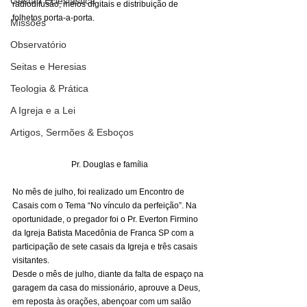
Gestão Eclesiástica
radiodifusão, meios digitais e distribuição de 
folhetos porta-a-porta. 
Missões
Observatório
Seitas e Heresias
Teologia & Prática
A Igreja e a Lei
Artigos, Sermões & Esboços
Pr. Douglas e família
No mês de julho, foi realizado um Encontro de 
Casais com o Tema “No vínculo da perfeição”. Na 
oportunidade, o pregador foi o Pr. Everton Firmino 
da Igreja Batista Macedônia de Franca SP com a 
participação de sete casais da Igreja e três casais 
visitantes. 
Desde o mês de julho, diante da falta de espaço na 
garagem da casa do missionário, aprouve a Deus, 
em reposta às orações, abençoar com um salão 