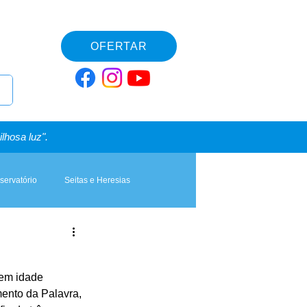
OFERTAR
lhosa luz".
servatório
Seitas e Heresias
 em idade 
mento da Palavra, 