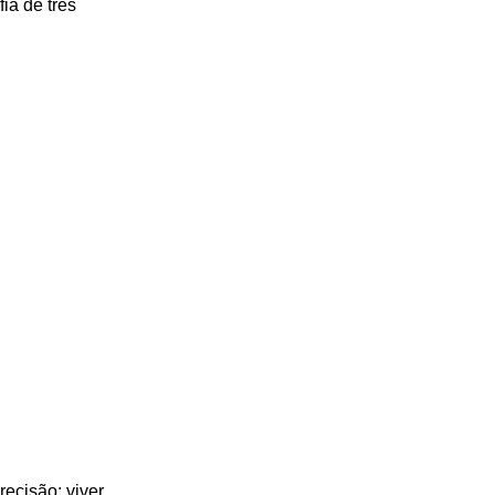
ia de três 
ecisão; viver 