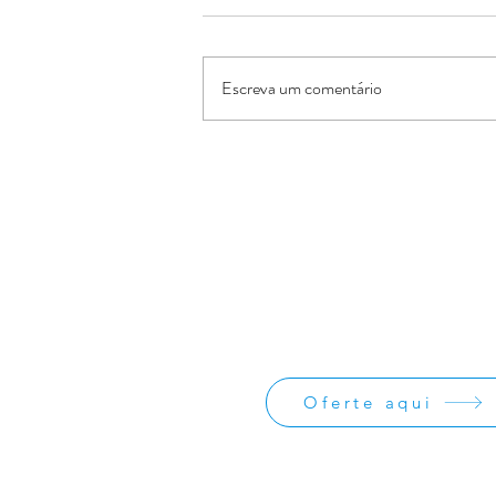
Escreva um comentário
IBB Grande Vitória comemora
11 anos
Oferte:
O Jornal de Apoio é um ministério sem
lucrativos. As ofertas e doações serve
os custos administrativos da missão
divulgação da obra missionária.
Oferte aqui