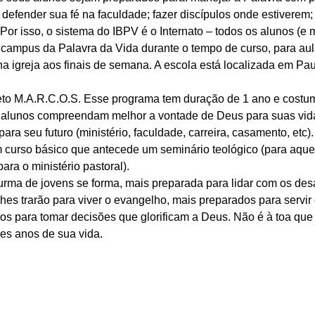
 defender sua fé na faculdade; fazer discípulos onde estiverem
 Por isso, o sistema do IBPV é o Internato – todos os alunos (e 
campus da Palavra da Vida durante o tempo de curso, para aula
 na igreja aos finais de semana. A escola está localizada em P
ojeto M.A.R.C.O.S. Esse programa tem duração de 1 ano e costu
s alunos compreendam melhor a vontade de Deus para suas vid
para seu futuro (ministério, faculdade, carreira, casamento, etc)
curso básico que antecede um seminário teológico (para aqu
ara o ministério pastoral). 
rma de jovens se forma, mais preparada para lidar com os desa
hes trarão para viver o evangelho, mais preparados para servir
dos para tomar decisões que glorificam a Deus. Não é à toa que
es anos de sua vida. 
 