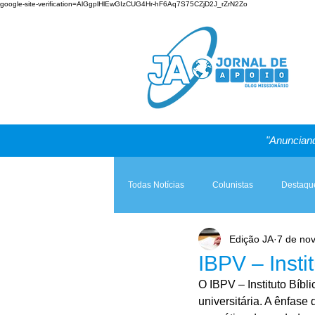
google-site-verification=AlGgplHlEwGIzCUG4Hr-hF6Aq7S75CZjD2J_rZrN2Zo
"Anunciand
Todas Notícias
Colunistas
Destaqu
Edição JA
7 de nov
Teologia & Prática
A Igreja e a Lei
IBPV – Insti
O IBPV – Instituto Bíbl
universitária. A ênfase