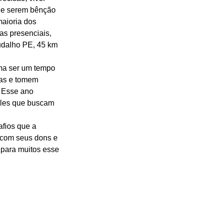
; e serem bênção 
maioria dos 
s presenciais, 
audalho PE, 45 km 
ma ser um tempo 
as e tomem 
. Esse ano 
eles que buscam 
fios que a 
 com seus dons e 
 para muitos esse 