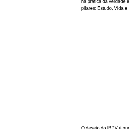
na prática da verdade 
pilares: Estudo, Vida e 
O desejo do IBPV é que