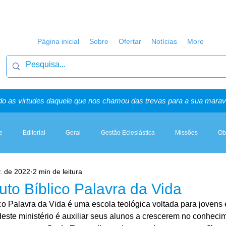
Página inicial
Sobre
Ofertar
Notícias
More
o as virtudes daquele que nos chamou das trevas para a sua maravi
e
Editorial
Geral
Gestão Eclesiástica
Missões
Ob
. de 2022
2 min de leitura
Artigos, Sermões & Esboços
tuto Bíblico Palavra da Vida
ico Palavra da Vida é uma escola teológica voltada para jovens
 deste ministério é auxiliar seus alunos a crescerem no conheci