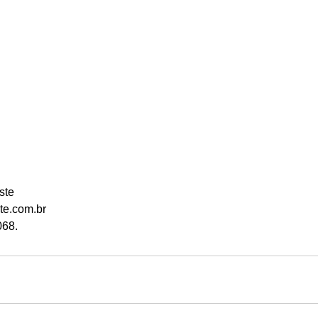
ste 
te.com.br 
068.