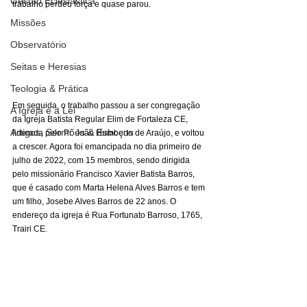
Gestão Eclesiástica
trabalho perdeu força e quase parou. 
Missões
Observatório
Seitas e Heresias
Teologia & Prática
Em seguida, o trabalho passou a ser congregação 
A Igreja e a Lei
da Igreja Batista Regular Elim de Fortaleza CE, 
Artigos, Sermões & Esboços
liderada pelo Pr. João Humberto de Araújo, e voltou 
a crescer. Agora foi emancipada no dia primeiro de 
julho de 2022, com 15 membros, sendo dirigida 
pelo missionário Francisco Xavier Batista Barros, 
que é casado com Marta Helena Alves Barros e tem 
um filho, Josebe Alves Barros de 22 anos. O 
endereço da igreja é Rua Fortunato Barroso, 1765, 
Trairi CE. 