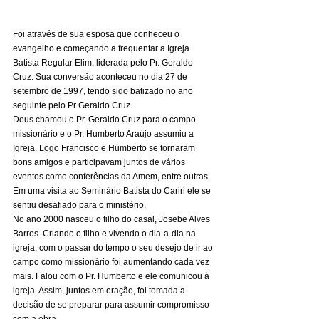
Foi através de sua esposa que conheceu o 
evangelho e começando a frequentar a Igreja 
Batista Regular Elim, liderada pelo Pr. Geraldo 
Cruz. Sua conversão aconteceu no dia 27 de 
setembro de 1997, tendo sido batizado no ano 
seguinte pelo Pr Geraldo Cruz. 
Deus chamou o Pr. Geraldo Cruz para o campo 
missionário e o Pr. Humberto Araújo assumiu a 
Igreja. Logo Francisco e Humberto se tornaram 
bons amigos e participavam juntos de vários 
eventos como conferências da Amem, entre outras. 
Em uma visita ao Seminário Batista do Cariri ele se 
sentiu desafiado para o ministério. 
No ano 2000 nasceu o filho do casal, Josebe Alves 
Barros. Criando o filho e vivendo o dia-a-dia na 
igreja, com o passar do tempo o seu desejo de ir ao 
campo como missionário foi aumentando cada vez 
mais. Falou com o Pr. Humberto e ele comunicou à 
igreja. Assim, juntos em oração, foi tomada a 
decisão de se preparar para assumir compromisso 
com a obra. 