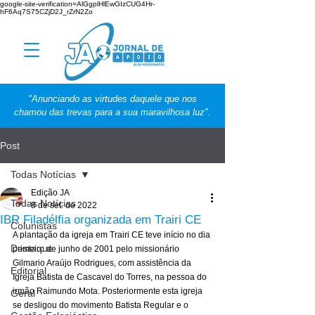
google-site-verification=AlGgplHlEwGIzCUG4Hr-
hF6Aq7S75CZjD2J_rZrN2Zo
"Anunciando as virtudes daquele que nos
chamou das trevas para a sua maravilhosa luz".
Post
Todas Notícias
Edição JA
Todas Notícias
8 de set. de 2022
IBR Filadélfia organizada em Trairi CE
Colunistas
A plantação da igreja em Trairi CE teve início no dia 
Destaque
primeiro de junho de 2001 pelo missionário 
Gilmario Araújo Rodrigues, com assistência da 
Editorial
Igreja Batista de Cascavel do Torres, na pessoa do 
irmão Raimundo Mota. Posteriormente esta igreja 
Geral
se desligou do movimento Batista Regular e o 