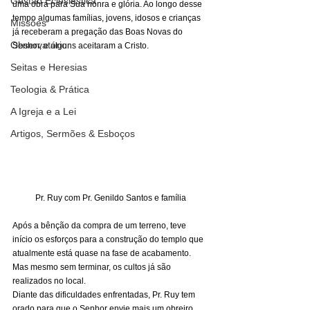
Gestão Eclesiástica
uma obra para Sua honra e glória. Ao longo desse 
tempo algumas famílias, jovens, idosos e crianças 
Missões
já receberam a pregação das Boas Novas do 
Observatório
Senhor, e alguns aceitaram a Cristo. 
Seitas e Heresias
Teologia & Prática
A Igreja e a Lei
Artigos, Sermões & Esboços
Pr. Ruy com Pr. Genildo Santos e família
Após a bênção da compra de um terreno, teve 
início os esforços para a construção do templo que 
atualmente está quase na fase de acabamento. 
Mas mesmo sem terminar, os cultos já são 
realizados no local. 
Diante das dificuldades enfrentadas, Pr. Ruy tem 
orado para que o Senhor envie mais um obreiro 