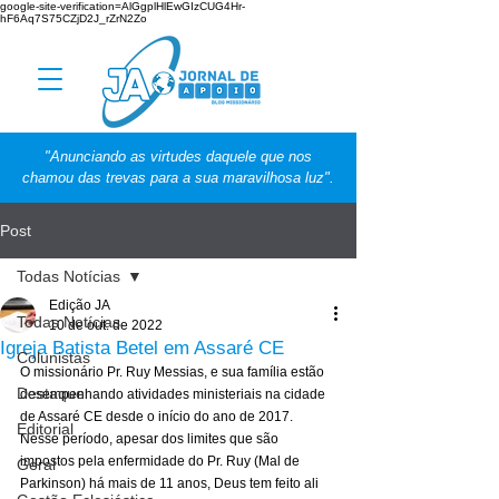
google-site-verification=AlGgplHlEwGIzCUG4Hr-
hF6Aq7S75CZjD2J_rZrN2Zo
"Anunciando as virtudes daquele que nos
chamou das trevas para a sua maravilhosa luz".
Post
Todas Notícias
Edição JA
Todas Notícias
10 de out. de 2022
Igreja Batista Betel em Assaré CE
Colunistas
O missionário Pr. Ruy Messias, e sua família estão 
Destaque
desempenhando atividades ministeriais na cidade 
de Assaré CE desde o início do ano de 2017. 
Editorial
Nesse período, apesar dos limites que são 
impostos pela enfermidade do Pr. Ruy (Mal de 
Geral
Parkinson) há mais de 11 anos, Deus tem feito ali 