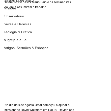
Gestão Eclesiástica
setembro e o pastor Mario Baio e os seminaristas 
da igreja assumiram o trabalho. 
Missões
Observatório
Seitas e Heresias
Teologia & Prática
A Igreja e a Lei
Artigos, Sermões & Esboços
No dia dois de agosto Omar começou a ajudar o 
missionário David Whitmore em Cajuru. Devido aos 