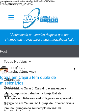
google-site-verification=AlGgplHlEwGIzCUG4Hr-
hF6Aq7S75CZjD2J_rZrN2Zo
"Anunciando as virtudes daquele que nos
chamou das trevas para a sua maravilhosa luz".
Post
Todas Notícias
Edição JA
Todas Notícias
17 de out. de 2023
Igreja em Cajuru tem dupla de
Colunistas
missionários
Destaque
O missionário Omar J. Carvalho e sua esposa 
Maria, depois do trabalho na Igreja Batista 
Editorial
Antioquia em Ribeirão Preto SP, já estão apoiando 
Geral
o trabalho em Cajuru SP. A igreja de Ribeirão teve a 
pré inauguração do seu templo no final de 