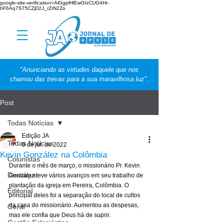
google-site-verification=AlGgplHlEwGIzCUG4Hr-
hF6Aq7S75CZjD2J_rZrN2Zo
"Anunciando as virtudes daquele que nos
chamou das trevas para a sua maravilhosa luz".
Post
Todas Notícias
Edição JA
Todas Notícias
9 de jul. de 2022
Kevin González na Colômbia
Colunistas
Durante o mês de março, o missionário Pr. Kevin 
Destaque
González teve vários avanços em seu trabalho de 
plantação da igreja em Pereira, Colômbia. O 
Editorial
principal deles foi a separação do local de cultos 
da casa do missionário. Aumentou as despesas, 
Geral
mas ele confia que Deus há de suprir. 