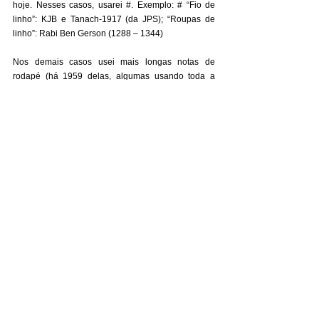
hoje. Nesses casos, usarei #. Exemplo: # “Fio de 
linho”: KJB e Tanach-1917 (da JPS); “Roupas de 
linho”: Rabi Ben Gerson (1288 – 1344) 
Nos demais casos usei mais longas notas de 
rodapé (há 1959 delas, algumas usando toda a 
página). Reputo-as de grande valor para a exata 
compreensão e fundamentada defesa da verdade 
doutrinária; para aguerrida resistência à doutrina 
medonhamente errada; para defesa do TR e ataque 
ao TC; para prova que o TT não tem sequer uma 
contradição nem erro; etc. 
Reputo que quem estudar com afinco todas as 
notas poderá ganhar um entendimento de certas 
doutrinas e detalhes especiais que nem todo pastor 
conseguiu, nem sempre pode ser conseguido em 
qualquer seminário/ livro de teologia/ professor de 
teologia mal escolhido. 
Há cerca de 2000 subtítulos (títulos (epígrafes) das 
seções da Bíblia, dentro dos capítulos). Há cerca de 
207 links para artigos e livros, muitos deles em meu 