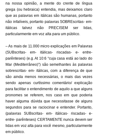
na nossa opinião, a mente do crente de língua 
grega (ou hebraica) entendia, mas deixamos claro 
que as palavras em itálicas são humanas, portanto 
não infalíveis, portanto palavras SOBREscritas- em- 
itálicas talvez não PRECISEM ser lidas, 
particularmente em voz alta para um público. 
– As mais de 11.000 micro explicações em Palavras 
(SUBscritas- em- itálicas- riscadas- e- entre- 
parênteses) (e.g. At 10:6 “cuja casa está ao lado do 
Mar (Mediterrâneo)”) são semelhantes às palavras 
sobrescritas- em- itálicas, com a diferença de que 
são ainda menos necessárias, o mais das vezes 
sendo apenas curtíssimo comentário/ explicação 
para facilitar o entendimento de aquilo a que alguns 
pronomes se referem, nos caso em que poderia 
haver alguma dúvida que necessitasse de alguns 
segundos para se raciocinar e entender. Portanto, 
(palavras SUBscritas- em- itálicas- riscadas- e- 
entre- parênteses) CERTAMENTE nunca devem ser 
lidas em voz alta para você mesmo, particularmente 
em público. 