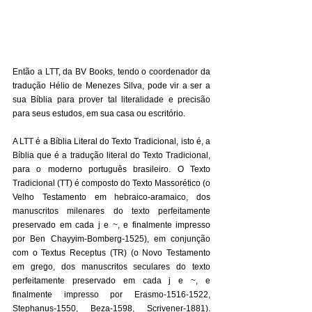
Então a LTT, da BV Books, tendo o coordenador da 
tradução Hélio de Menezes Silva, pode vir a ser a 
sua Bíblia para prover tal literalidade e precisão 
para seus estudos, em sua casa ou escritório. 
A LTT é a Bíblia Literal do Texto Tradicional, isto é, a 
Bíblia que é a tradução literal do Texto Tradicional, 
para o moderno português brasileiro. O Texto 
Tradicional (TT) é composto do Texto Massorético (o 
Velho Testamento em hebraico-aramaico, dos 
manuscritos milenares do texto perfeitamente 
preservado em cada j e ~, e finalmente impresso 
por Ben Chayyim-Bomberg-1525), em conjunção 
com o Textus Receptus (TR) (o Novo Testamento 
em grego, dos manuscritos seculares do texto 
perfeitamente preservado em cada j e ~, e 
finalmente impresso por Erasmo-1516-1522, 
Stephanus-1550, Beza-1598, Scrivener-1881). 