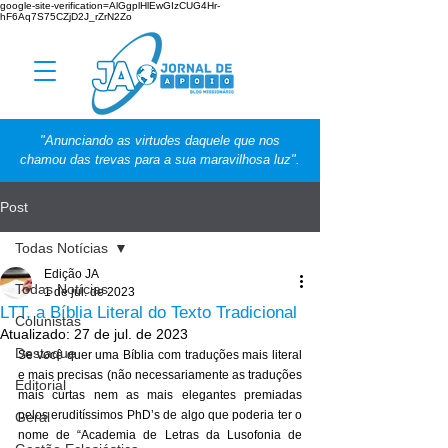
google-site-verification=AlGgplHlEwGIzCUG4Hr-
hF6Aq7S75CZjD2J_rZrN2Zo
"Anunciando as virtudes daquele que nos
chamou das trevas para a sua maravilhosa luz".
Post
Todas Notícias
Edição JA
Todas Notícias
1 de jul. de 2023
LTT, a Bíblia Literal do Texto Tradicional
Colunistas
Atualizado:
27 de jul. de 2023
Destaque
Se você quer uma Bíblia com traduções mais literal 
e mais precisas (não necessariamente as traduções 
Editorial
mais curtas nem as mais elegantes premiadas 
pelos eruditíssimos PhD’s de algo que poderia ter o 
Geral
nome de “Academia de Letras da Lusofonia de 