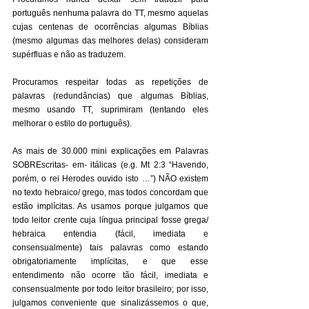
português nenhuma palavra do TT, mesmo aquelas 
cujas centenas de ocorrências algumas Bíblias 
(mesmo algumas das melhores delas) consideram 
supérfluas e não as traduzem. 
Procuramos respeitar todas as repetições de 
palavras (redundâncias) que algumas Bíblias, 
mesmo usando TT, suprimiram (tentando eles 
melhorar o estilo do português). 
As mais de 30.000 mini explicações em Palavras 
SOBREscritas- em- itálicas (e.g. Mt 2:3 “Havendo, 
porém, o rei Herodes ouvido isto …”) NÃO existem 
no texto hebraico/ grego, mas todos concordam que 
estão implícitas. As usamos porque julgamos que 
todo leitor crente cuja língua principal fosse grega/ 
hebraica entendia (fácil, imediata e 
consensualmente) tais palavras como estando 
obrigatoriamente implícitas, e que esse 
entendimento não ocorre tão fácil, imediata e 
consensualmente por todo leitor brasileiro; por isso, 
julgamos conveniente que sinalizássemos o que, 