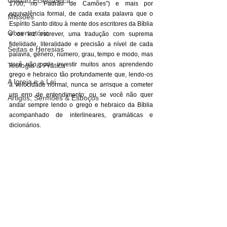
Gestão Eclesiástica
1700, no Padrão de Camões”) e mais por 
equivalência formal, de cada exata palavra que o 
Missões
Espírito Santo ditou à mente dos escritores da Bíblia 
Observatório
e os fez escrever, uma tradução com suprema 
fidelidade, literalidade e precisão a nível de cada 
Seitas e Heresias
palavra, gênero, número, grau, tempo e modo, mas 
você não pode investir muitos anos aprendendo 
Teologia & Prática
grego e hebraico tão profundamente que, lendo-os 
A Igreja e a Lei
à velocidade normal, nunca se arrisque a cometer 
um erro de entendimento; ou se você não quer 
Artigos, Sermões & Esboços
andar sempre lendo o grego e hebraico da Bíblia 
acompanhado de interlineares, gramáticas e 
dicionários.