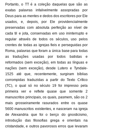
Portanto, o TT é a coleção daquelas que são as 
exatas palavras infalivelmente assopradas por 
Deus para as mentes e dedos dos escritores por Ele 
usados, e, depois, por Ele providencialmente 
preservadas com absoluta perfeição ao nível de 
cada til e jota, conservadas em uso ininterrupto e 
regular através de todos os séculos, uso pelos 
crentes de todas as igrejas fieis e perseguidas por 
Roma, palavras que foram a única base para todas 
as traduções usadas por todos batistas e 
reformados (sem exceção), em todas as línguas e 
nações (sem exceção), desde Lutero e Tyndale-
1525 até que, recentemente, surgiram bíblias 
corrompidas traduzidas a partir do Texto Crítico 
(TC), o qual só no século 19 foi impresso pela 
primeira ver e reflete quase que somente 2 
manuscritos principais, os quais, pasmem, são os 2 
mais grosseiramente rasurados entre os quase 
5600 manuscritos existentes, e nasceram na igreja 
de Alexandria que foi o berço do gnosticismo, 
introdução das filosofias grega e orientais na 
cristandade, e outros pavorosos erros que levaram 