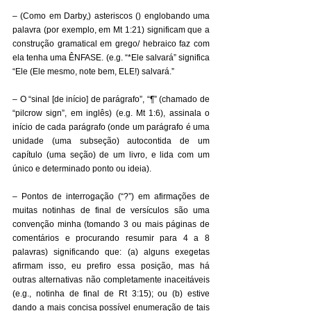
– (Como em Darby,) asteriscos () englobando uma 
palavra (por exemplo, em Mt 1:21) significam que a 
construção gramatical em grego/ hebraico faz com 
ela tenha uma ÊNFASE. (e.g. “*Ele salvará” significa 
“Ele (Ele mesmo, note bem, ELE!) salvará.” 
– O “sinal [de início] de parágrafo”, “¶” (chamado de 
“pilcrow sign”, em inglês) (e.g. Mt 1:6), assinala o 
início de cada parágrafo (onde um parágrafo é uma 
unidade (uma subseção) autocontida de um 
capítulo (uma seção) de um livro, e lida com um 
único e determinado ponto ou ideia). 
– Pontos de interrogação (“?”) em afirmações de 
muitas notinhas de final de versículos são uma 
convenção minha (tomando 3 ou mais páginas de 
comentários e procurando resumir para 4 a 8 
palavras) significando que: (a) alguns exegetas 
afirmam isso, eu prefiro essa posição, mas há 
outras alternativas não completamente inaceitáveis 
(e.g., notinha de final de Rt 3:15); ou (b) estive 
dando a mais concisa possível enumeração de tais 