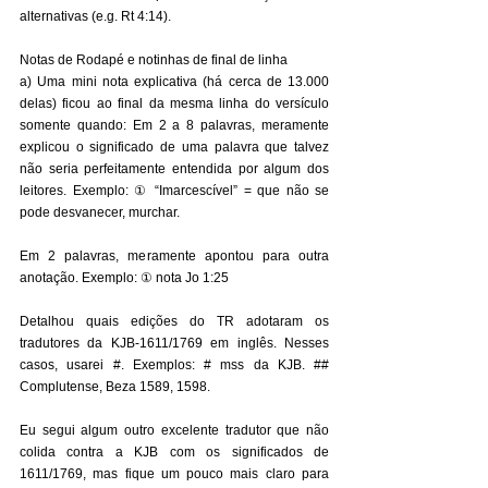
alternativas (e.g. Rt 4:14). 
Notas de Rodapé e notinhas de final de linha 
a) Uma mini nota explicativa (há cerca de 13.000 
delas) ficou ao final da mesma linha do versículo 
somente quando: Em 2 a 8 palavras, meramente 
explicou o significado de uma palavra que talvez 
não seria perfeitamente entendida por algum dos 
leitores. Exemplo: ① “Imarcescível” = que não se 
pode desvanecer, murchar. 
Em 2 palavras, meramente apontou para outra 
anotação. Exemplo: ① nota Jo 1:25
Detalhou quais edições do TR adotaram os 
tradutores da KJB-1611/1769 em inglês. Nesses 
casos, usarei #. Exemplos: # mss da KJB. ## 
Complutense, Beza 1589, 1598. 
Eu segui algum outro excelente tradutor que não 
colida contra a KJB com os significados de 
1611/1769, mas fique um pouco mais claro para 