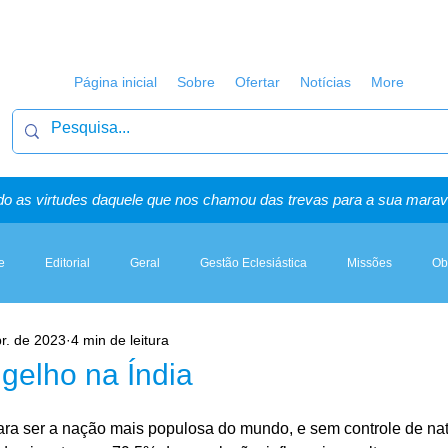
Página inicial
Sobre
Ofertar
Notícias
More
o as virtudes daquele que nos chamou das trevas para a sua maravi
e
Editorial
Geral
Gestão Eclesiástica
Missões
Ob
r. de 2023
4 min de leitura
Artigos, Sermões & Esboços
gelho na Índia
ara ser a nação mais populosa do mundo, e sem controle de nat