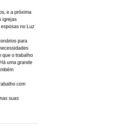
os, e a próxima 
 igrejas 
s esposas no Luz 
onários para 
 necessidades 
 que o trabalho 
. Há uma grande 
também 
 
trabalho com 
 nas suas 