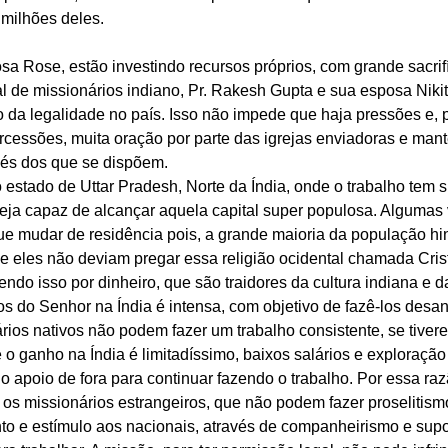
milhões deles. 
osa Rose, estão investindo recursos próprios, com grande sacrifí
l de missionários indiano, Pr. Rakesh Gupta e sua esposa Niki
 da legalidade no país. Isso não impede que haja pressões e, p
rcessões, muita oração por parte das igrejas enviadoras e man
vés dos que se dispõem. 
estado de Uttar Pradesh, Norte da Índia, onde o trabalho tem s
reja capaz de alcançar aquela capital super populosa. Algumas 
ue mudar de residência pois, a grande maioria da população hi
 eles não deviam pregar essa religião ocidental chamada Crist
do isso por dinheiro, que são traidores da cultura indiana e da r
s do Senhor na Índia é intensa, com objetivo de fazê-los desan
rios nativos não podem fazer um trabalho consistente, se tivere
 o ganho na Índia é limitadíssimo, baixos salários e exploraçã
o apoio de fora para continuar fazendo o trabalho. Por essa raz
 os missionários estrangeiros, que não podem fazer proselitism
to e estímulo aos nacionais, através de companheirismo e supor