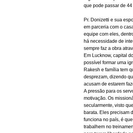
que pode passar de 44 
Pr. Donizetti e sua esp
em parceria com o casa
equipe com eles, dentro
há necessidade de inte
sempre faz a obra atra
Em Lucknow, capital do 
possível formar uma ig
Rakesh e família tem q
desprezam, dizendo que
acusam de estarem fazen
A pressão para os servo
motivação. Os missioná
secularmente, visto que
barata. Eles precisam d
funciona no país, é que
trabalhem no treinamen