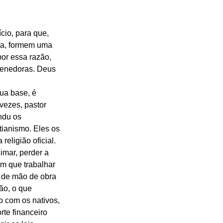
cio, para que, 
ta, formem uma 
or essa razão, 
tenedoras. Deus 
ua base, é 
vezes, pastor 
ndu os 
ianismo. Eles os 
eligião oficial. 
imar, perder a 
m que trabalhar 
o de mão de obra 
ão, o que 
o com os nativos, 
te financeiro 