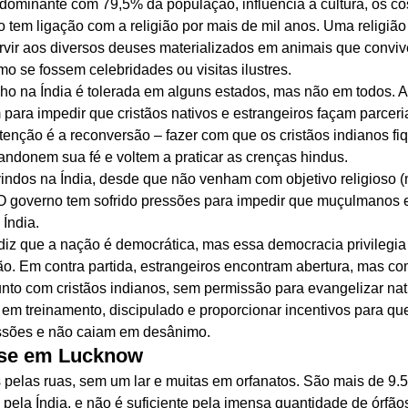
edominante com 79,5% da população, influencia a cultura, os co
do tem ligação com a religião por mais de mil anos. Uma religiã
rvir aos diversos deuses materializados em animais que convive
o se fossem celebridades ou visitas ilustres. 
o na Índia é tolerada em alguns estados, mas não em todos. A
para impedir que cristãos nativos e estrangeiros façam parceri
ntenção é a reconversão – fazer com que os cristãos indianos fi
ndonem sua fé e voltem a praticar as crenças hindus. 
indos na Índia, desde que não venham com objetivo religioso (m
 O governo tem sofrido pressões para impedir que muçulmanos e 
Índia. 
 diz que a nação é democrática, mas essa democracia privilegia
. Em contra partida, estrangeiros encontram abertura, mas com
unto com cristãos indianos, sem permissão para evangelizar nat
ir em treinamento, discipulado e proporcionar incentivos para que
essões e não caiam em desânimo. 
ase em Lucknow
 pelas ruas, sem um lar e muitas em orfanatos. São mais de 9.5
pela Índia, e não é suficiente pela imensa quantidade de órfão