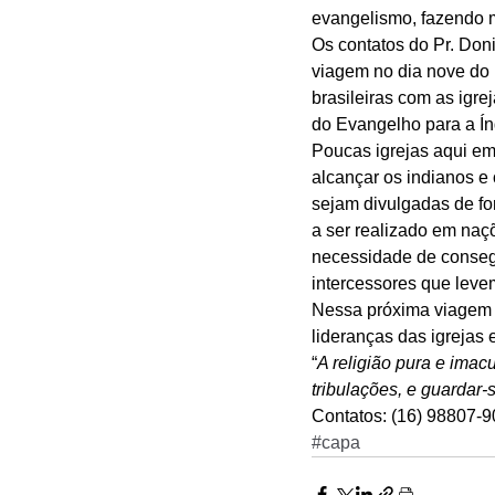
evangelismo, fazendo mi
Os contatos do Pr. Don
viagem no dia nove do 
brasileiras com as igr
do Evangelho para a Ín
Poucas igrejas aqui em
alcançar os indianos e
sejam divulgadas de fo
a ser realizado em naç
necessidade de consegu
intercessores que levem
Nessa próxima viagem d
lideranças das igrejas e
“
A religião pura e imac
tribulações, e guardar
Contatos: (16) 98807-
#capa