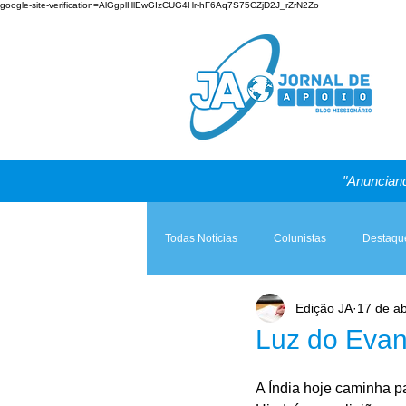
google-site-verification=AlGgplHlEwGIzCUG4Hr-hF6Aq7S75CZjD2J_rZrN2Zo
"Anunciand
Todas Notícias
Colunistas
Destaqu
Edição JA
17 de ab
Teologia & Prática
A Igreja e a Lei
Luz do Evan
A Índia hoje caminha p