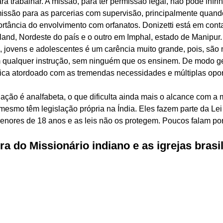
a trabalhar. A missão, para ter permissão legal, não pode infring
issão para as parcerias com supervisão, principalmente quan
ortância do envolvimento com orfanatos. Donizetti está em cont
and, Nordeste do país e o outro em Imphal, estado de Manipur.
, jovens e adolescentes é um carência muito grande, pois, são 
m qualquer instrução, sem ninguém que os ensinem. De modo ge
ica atordoado com as tremendas necessidades e múltiplas opor
ção é analfabeta, o que dificulta ainda mais o alcance com a
esmo têm legislação própria na Índia. Eles fazem parte da Lei 
enores de 18 anos e as leis não os protegem. Poucos falam por
ra do Missionário indiano e as igrejas brasi