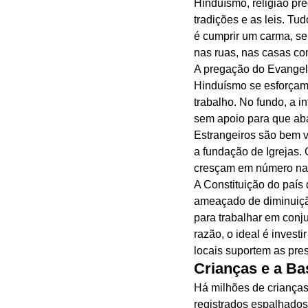
Hinduísmo, religião pr
tradições e as leis. Tu
é cumprir um carma, se
nas ruas, nas casas com
A pregação do Evangelh
Hinduísmo se esforçam 
trabalho. No fundo, a i
sem apoio para que aba
Estrangeiros são bem v
a fundação de Igrejas.
cresçam em número na 
A Constituição do país
ameaçado de diminuição
para trabalhar em conj
razão, o ideal é invest
locais suportem as pr
Crianças e a B
Há milhões de crianças
registrados espalhados 