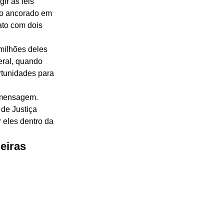
ir as leis 
do ancorado em 
ato com dois 
 
milhões deles 
ral, quando 
tunidades para 
 mensagem. 
de Justiça 
 eles dentro da 
leiras