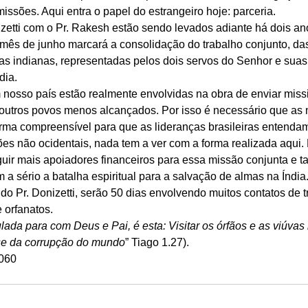
ssões. Aqui entra o papel do estrangeiro hoje: parceria. 
izetti com o Pr. Rakesh estão sendo levados adiante há dois an
mês de junho marcará a consolidação do trabalho conjunto, das
ejas indianas, representadas pelos dois servos do Senhor e sua
dia. 
 nosso país estão realmente envolvidas na obra de enviar missi
 outros povos menos alcançados. Por isso é necessário que as
rma compreensível para que as lideranças brasileiras entendam
ões não ocidentais, nada tem a ver com a forma realizada aqui
ir mais apoiadores financeiros para essa missão conjunta e 
 a sério a batalha espiritual para a salvação de almas na Índia.
o Pr. Donizetti, serão 50 dias envolvendo muitos contatos de 
 orfanatos. 
ulada para com Deus e Pai, é esta: Visitar os órfãos e as viúvas
-se da corrupção do mundo
” Tiago 1.27). 
9060