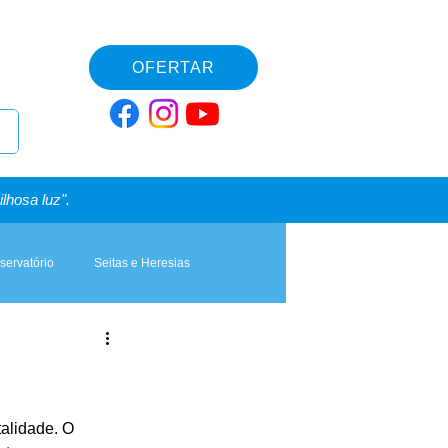
OFERTAR
lhosa luz".
servatório
Seitas e Heresias
alidade. O 