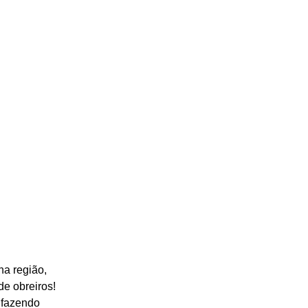
a região, 
e obreiros!  
 fazendo 