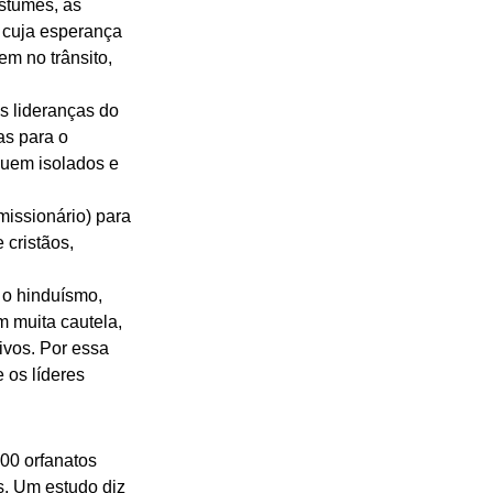
stumes, as 
o cuja esperança 
m no trânsito, 
s lideranças do 
as para o 
quem isolados e 
issionário) para 
cristãos, 
 o hinduísmo, 
 muita cautela, 
ivos. Por essa 
 os líderes 
00 orfanatos 
s. Um estudo diz 