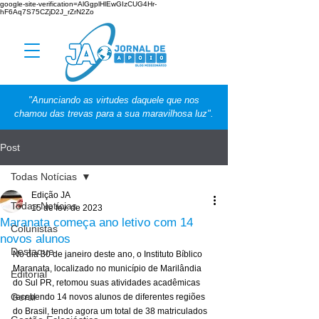
google-site-verification=AlGgplHlEwGIzCUG4Hr-
hF6Aq7S75CZjD2J_rZrN2Zo
"Anunciando as virtudes daquele que nos
chamou das trevas para a sua maravilhosa luz".
Post
Todas Notícias
Edição JA
Todas Notícias
15 de fev. de 2023
Maranata começa ano letivo com 14
Colunistas
novos alunos
Destaque
No dia 30 de janeiro deste ano, o Instituto Bíblico 
Maranata, localizado no município de Marilândia 
Editorial
do Sul PR, retomou suas atividades acadêmicas 
Geral
recebendo 14 novos alunos de diferentes regiões 
do Brasil, tendo agora um total de 38 matriculados 