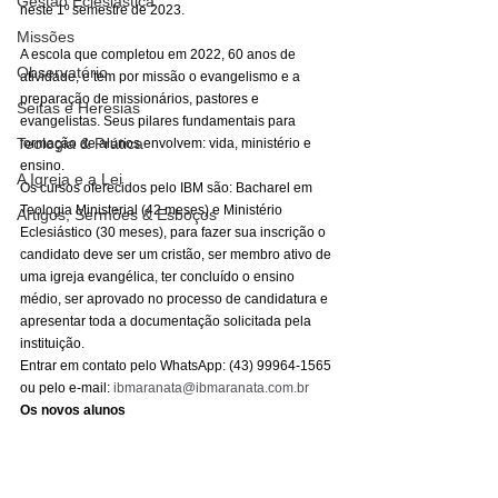
Gestão Eclesiástica
neste 1º semestre de 2023. 
Missões
A escola que completou em 2022, 60 anos de 
Observatório
atividade, e tem por missão o evangelismo e a 
preparação de missionários, pastores e 
Seitas e Heresias
evangelistas. Seus pilares fundamentais para 
Teologia & Prática
formação de alunos envolvem: vida, ministério e 
ensino. 
A Igreja e a Lei
Os cursos oferecidos pelo IBM são: Bacharel em 
Teologia Ministerial (42 meses) e Ministério 
Artigos, Sermões & Esboços
Eclesiástico (30 meses), para fazer sua inscrição o 
candidato deve ser um cristão, ser membro ativo de 
uma igreja evangélica, ter concluído o ensino 
médio, ser aprovado no processo de candidatura e 
apresentar toda a documentação solicitada pela 
instituição. 
Entrar em contato pelo WhatsApp: (43) 99964-1565 
ou pelo e-mail: 
ibmaranata@ibmaranata.com.br
Os novos alunos