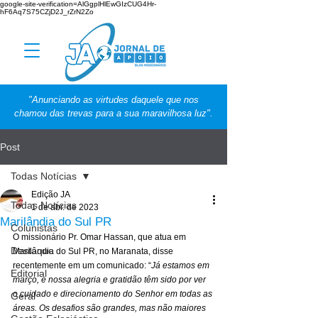
google-site-verification=AlGgplHlEwGIzCUG4Hr-
hF6Aq7S75CZjD2J_rZrN2Zo
"Anunciando as virtudes daquele que nos
chamou das trevas para a sua maravilhosa luz".
Post
Todas Notícias
Edição JA
Todas Notícias
1 de abr. de 2023
Marilândia do Sul PR
Colunistas
O missionário Pr. Omar Hassan, que atua em 
Destaque
Marilândia do Sul PR, no Maranata, disse 
recentemente em um comunicado: “
Já estamos em 
Editorial
março, e nossa alegria e gratidão têm sido por ver 
o cuidado e direcionamento do Senhor em todas as 
Geral
áreas. Os desafios são grandes, mas não maiores 