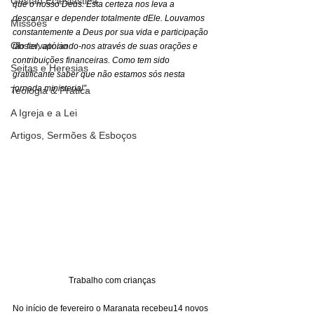
Gestão Eclesiástica
que o nosso Deus. Esta certeza nos leva a 
descansar e depender totalmente dEle. Louvamos 
Missões
constantemente a Deus por sua vida e participação 
Observatório
tão fiel, apoiando-nos através de suas orações e 
contribuições financeiras. Como tem sido 
Seitas e Heresias
gratificante saber que não estamos sós nesta 
jornada ministerial”.
Teologia & Prática
A Igreja e a Lei
Artigos, Sermões & Esboços
Trabalho com crianças
No início de fevereiro o Maranata recebeu14 novos 