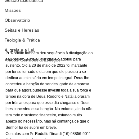
Gestão Eclesiástica
Missões
Observatório
Seitas e Heresias
Teologia & Prática
A Igreja e a Lei
Pr. Rodolfo também deu sequência à divulgação do 
seu projeto, e mais uma igreja o adotou para 
Artigos, Sermões & Esboços
sustento. O dia 20 de maio de 2022 foi marcante 
por ter se tornado o dia em que ele passou a se 
dedicar ao ministério em tempo integral. Deus lhe 
concedeu a benção de ser desligado da empresa 
para que agora pudesse investir toda a sua força e 
tempo na obra de Deus. Rodolfo e Natália oraram 
por três anos para que esse dia chegasse e Deus 
lhes concedeu essa benção. No entanto, ainda não 
tem todo o sustento financeiro, estando muito 
abaixo do necessário. Mas há confiança de que o 
Senhor há de suprir em breve. 
Contatos com Pr. Rodolfo Dinardi (16) 98856-9011.