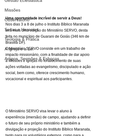
Gestão Eclesiástica
Missões
Uma oportunidade incrível de servir a Deus!
Observatório
Nos dias 3 a 8 de julho o Instituto Bíblico Maranata 
Seitas e Heresias
terá mais uma edição do Ministério SERVO, desta 
feita no município de Guarani de Goiás (346 km de 
Teologia & Prática
Brasília DF). 
O Ministério SERVO consiste em um trabalho de 
A Igreja e a Lei
impacto missionário, com a finalidade de dar apoio 
Artigos, Sermões & Esboços
a Missões e Igrejas no fortalecimento de suas 
ações voltadas ao evangelismo, discipulado e ação 
social, bem como, oferece crescimento humano, 
vocacional e espiritual aos participantes. 
O Ministério SERVO visa levar o aluno à 
experiência (imersão) de campo, ajudando a definir 
o futuro de seu próprio ministério e também a 
divulgação e projeção do Instituto Bíblico Maranata, 
tanto para os voluntários externos, como para a 