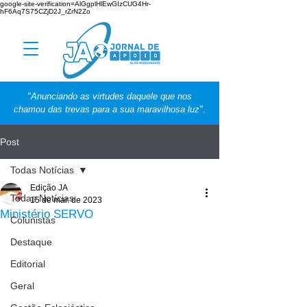
google-site-verification=AlGgplHlEwGIzCUG4Hr-
hF6Aq7S75CZjD2J_rZrN2Zo
"Anunciando as virtudes daquele que nos
chamou das trevas para a sua maravilhosa luz".
Post
Todas Notícias
Edição JA
Todas Notícias
15 de mar. de 2023
Ministério SERVO
Colunistas
Destaque
Editorial
Geral