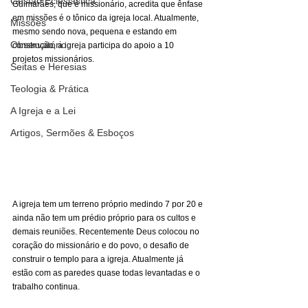
Gestão Eclesiástica
Guimarães, que é missionário, acredita que ênfase 
em missões é o tônico da igreja local. Atualmente, 
Missões
mesmo sendo nova, pequena e estando em 
Observatório
construção, a igreja participa do apoio a 10 
projetos missionários. 
Seitas e Heresias
Teologia & Prática
A Igreja e a Lei
Artigos, Sermões & Esboços
A igreja tem um terreno próprio medindo 7 por 20 e 
ainda não tem um prédio próprio para os cultos e 
demais reuniões. Recentemente Deus colocou no 
coração do missionário e do povo, o desafio de 
construir o templo para a igreja. Atualmente já 
estão com as paredes quase todas levantadas e o 
trabalho continua. 