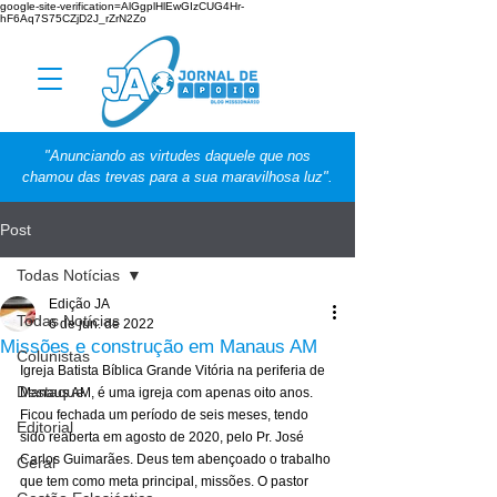
google-site-verification=AlGgplHlEwGIzCUG4Hr-
hF6Aq7S75CZjD2J_rZrN2Zo
"Anunciando as virtudes daquele que nos
chamou das trevas para a sua maravilhosa luz".
Post
Todas Notícias
Edição JA
Todas Notícias
6 de jun. de 2022
Missões e construção em Manaus AM
Colunistas
Igreja Batista Bíblica Grande Vitória na periferia de 
Destaque
Manaus AM, é uma igreja com apenas oito anos. 
Ficou fechada um período de seis meses, tendo 
Editorial
sido reaberta em agosto de 2020, pelo Pr. José 
Carlos Guimarães. Deus tem abençoado o trabalho 
Geral
que tem como meta principal, missões. O pastor 