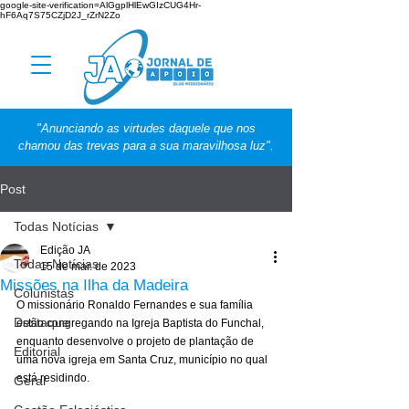
google-site-verification=AlGgplHlEwGIzCUG4Hr-
hF6Aq7S75CZjD2J_rZrN2Zo
"Anunciando as virtudes daquele que nos
chamou das trevas para a sua maravilhosa luz".
Post
Todas Notícias
Edição JA
Todas Notícias
15 de mar. de 2023
Missões na Ilha da Madeira
Colunistas
O missionário Ronaldo Fernandes e sua família 
Destaque
estão congregando na Igreja Baptista do Funchal, 
enquanto desenvolve o projeto de plantação de 
Editorial
uma nova igreja em Santa Cruz, município no qual 
está residindo. 
Geral