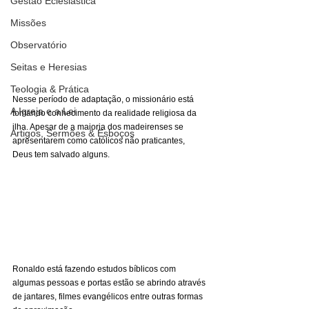
Gestão Eclesiástica
Missões
Observatório
Seitas e Heresias
Teologia & Prática
Nesse período de adaptação, o missionário está 
A Igreja e a Lei
tomando conhecimento da realidade religiosa da 
ilha. Apesar de a maioria dos madeirenses se 
Artigos, Sermões & Esboços
apresentarem como católicos não praticantes, 
Deus tem salvado alguns. 
Ronaldo está fazendo estudos bíblicos com 
algumas pessoas e portas estão se abrindo através 
de jantares, filmes evangélicos entre outras formas 