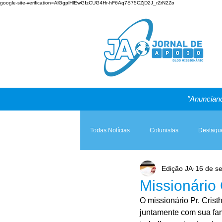
google-site-verification=AlGgplHlEwGIzCUG4Hr-hF6Aq7S75CZjD2J_rZrN2Zo
"Anunciand
Todas Notícias
Colunistas
Destaqu
Edição JA
16 de se
Teologia & Prática
A Igreja e a Lei
Missionári
O missionário Pr. Cris
juntamente com sua famí