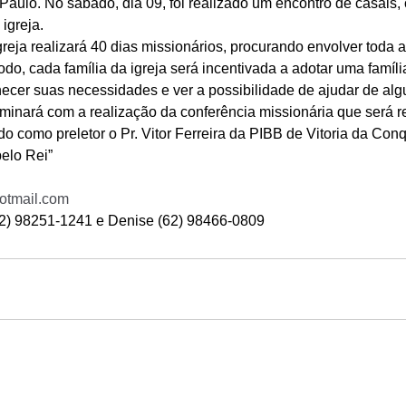
Paulo. No sábado, dia 09, foi realizado um encontro de casais,
igreja.
greja realizará 40 dias missionários, procurando envolver toda a
odo, cada família da igreja será incentivada a adotar uma famíli
nhecer suas necessidades e ver a possibilidade de ajudar de alg
lminará com a realização da conferência missionária que será r
do como preletor o Pr. Vitor Ferreira da PIBB de Vitoria da Conq
elo Rei”
hotmail.com
62) 98251-1241 e Denise (62) 98466-0809