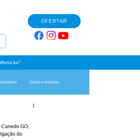
OFERTAR
lhosa luz".
servatório
Seitas e Heresias
or Canedo GO, 
ulgação do 