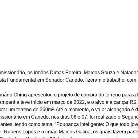
missionário, os irmãos Dimas Pereira, Marcos Souza e Natanael
sta Fundamental em Senador Canedo, fizeram o trabalho, com 
onário Ching apresentou o projeto de compra do terreno para a 
campanha teve início em março de 2022, e o alvo é alcançar R$ 
prar um terreno de 360m². Até o momento, o valor alcançado é 
issionário em Canedo, nos dias 06 e 07, foi realizado o Segund
pantes, tendo como tema: “Poupança Inteligente: O que todo jov
Pr. Rubens Lopes e o irmão Marcos Galina, os quais fazem parte