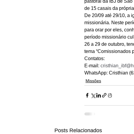
pastoral da IBJ de São 
de 15 casais da própria 
De 20/09 até 29/10, a i
missionária. Neste perí
para orar por eles, co
período missionário cu
26 a 29 de outubro, ten
tema “Comissionados p
Contatos:
E-mail: 
cristhian_ibf@
WhatsApp: Cristhian (
Missões
Posts Relacionados