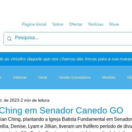
Página inicial
Sobre
Ofertar
Notícias
More
o as virtudes daquele que nos chamou das trevas para a sua maravi
e
Editorial
Geral
Gestão Eclesiástica
Missões
Ob
t. de 2023
2 min de leitura
Artigos, Sermões & Esboços
o Ching em Senador Canedo GO
thian Ching, plantando a Igreja Batista Fundamental em Senad
lia, Denise, Lyam e Jillian, tiveram um frutífero período de div