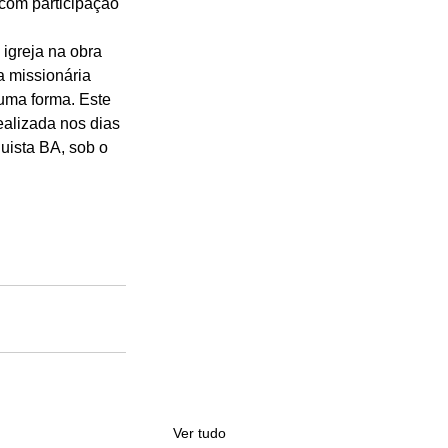
 com participação 
 igreja na obra 
a missionária 
uma forma. Este 
ealizada nos dias 
uista BA, sob o 
Ver tudo